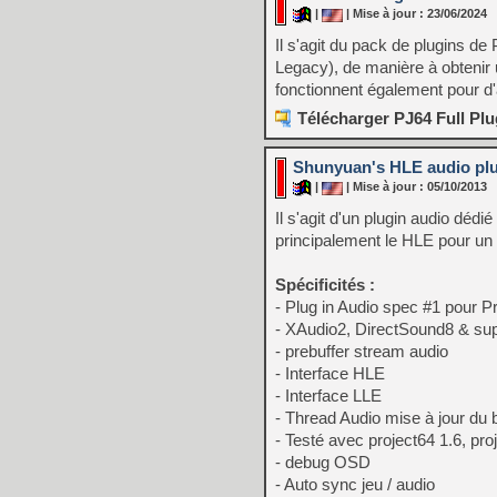
|
| Mise à jour : 23/06/2024
Il s'agit du pack de plugins d
Legacy), de manière à obtenir
fonctionnent également pour d
Télécharger PJ64 Full Plug
Shunyuan's HLE audio plu
|
| Mise à jour : 05/10/2013
Il s'agit d'un plugin audio déd
principalement le HLE pour u
Spécificités :
- Plug in Audio spec #1 pour P
- XAudio2, DirectSound8 & sup
- prebuffer stream audio
- Interface HLE
- Interface LLE
- Thread Audio mise à jour du 
- Testé avec project64 1.6, pr
- debug OSD
- Auto sync jeu / audio