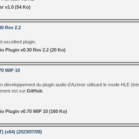
[GK] Moonlighter 2 : The En
r v1.0 (54 Ko)
[GK] Capcom relance Monste
30 Rev 2.2
[GK] Le beat'em up The Walk
[GK] Endless Legend 2 : enf
et excellent plugin.
o Plugin v0.30 Rev 2.2 (20 Ko)
[LS] [PS5] Le WebKit Userl
70 WIP 10
[GK] Oubliez Crazy Taxi, S
n en développement du plugin audio d'Azimer utilisant le mode HLE (trè
[LS] [Switch] NSZ 5.0.0 es
ement est sur
GitHub
.
o Plugin v0.70 WIP 10 (160 Ko)
) (x64) (2023/07/09)