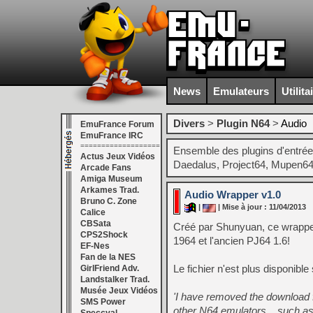
News
Emulateurs
Utilita
Divers
>
Plugin N64
>
Audio
EmuFrance Forum
EmuFrance IRC
===================
Ensemble des plugins d'entrées
Actus Jeux Vidéos
Daedalus, Project64, Mupen64,
Arcade Fans
Amiga Museum
Arkames Trad.
Audio Wrapper v1.0
Bruno C. Zone
|
| Mise à jour : 11/04/2013
Calice
CBSata
Créé par Shunyuan, ce wrapper 
CPS2Shock
1964 et l'ancien PJ64 1.6!
EF-Nes
Fan de la NES
Le fichier n'est plus disponible s
GirlFriend Adv.
Landstalker Trad.
Musée Jeux Vidéos
'I have removed the download fi
SMS Power
other N64 emulators, , such as