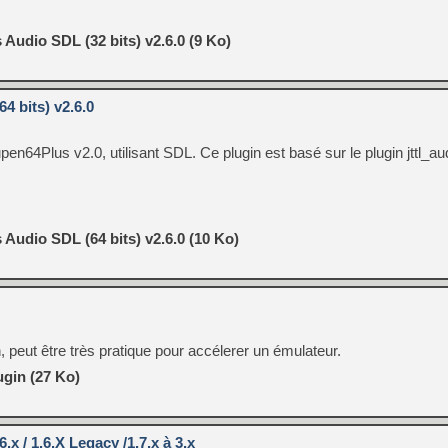
Audio SDL (32 bits) v2.6.0 (9 Ko)
 bits) v2.6.0
pen64Plus v2.0, utilisant SDL. Ce plugin est basé sur le plugin jttl_au
Audio SDL (64 bits) v2.6.0 (10 Ko)
 peut être très pratique pour accélerer un émulateur.
gin (27 Ko)
.x / 1.6.X Legacy /1.7.x à 3.x