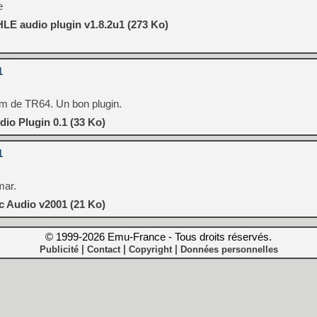
e
LE audio plugin v1.8.2u1 (273 Ko)
1
am de TR64. Un bon plugin.
io Plugin 0.1 (33 Ko)
1
mar.
c Audio v2001 (21 Ko)
© 1999-2026 Emu-France - Tous droits réservés.
|
|
|
Publicité
Contact
Copyright
Données personnelles