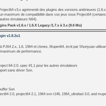
e Project64 v3.x agrémenté des plugins des versions antérieures (1.6.
 un maximum de compatibilité dans vos jeux sous Project64 (certains
'autres émulateurs N64).
ins Pack v1.6.x / 1.6.X Legacy /1.7.x à 3.x (9.6 Mo)
gin v1.8.2u1
ié à PJ64 2.x, 1.6, 1964 et clones, Mupen64, écrit par Shunyuan utilisan
n maximum de performance.
roject 64-2.0, spec #1.1 pour les autres émulateurs
port sans driver Son.
buffer Son
oject64 2.0, project64 2.1, 1964 svn r146, 1964_ultrafast 3.0, and mup