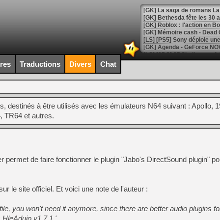
[GK] Bethesda fête les 30 
[GK] Roblox : l'action en B
[GK] Agenda - GeForce NOW
[GK] Devolver Digital en a 
ires
Traductions
Divers
Chat
[LS] [PS5] ps5-y2jb-autolo
[GK] Pourquoi Marvel Tokon 
[GK] Test : Restory : Chill
, destinés à être utilisés avec les émulateurs N64 suivant : Apollo, 
[GK] GTA 6 : Rockstar Games
[GK] Hot Wheels Infinite Rus
 TR64 et autres.
[GK] Mémoire cash - Secret 
[GK] Résultats Nintendo : 
[GK] Déjà des dégraissage
[GK] Minecraft et ses « Gra
permet de faire fonctionner le plugin "Jabo's DirectSound plugin" po
[GK] Beast of Reincarnation
[GK] Ubisoft : fin de parti
[GK] Mémoire cash - Metroid
ur le site officiel. Et voici une note de l'auteur :
[GK] Dan Houser (GTA) défe
[GK] Comment EA Sports FC
le, you won't need it anymore, since there are better audio plugins fo
[GK] Crimson Moon : un Dark
[GK] Isle of Reveries : le j
 HleAduio v1.7.1.'