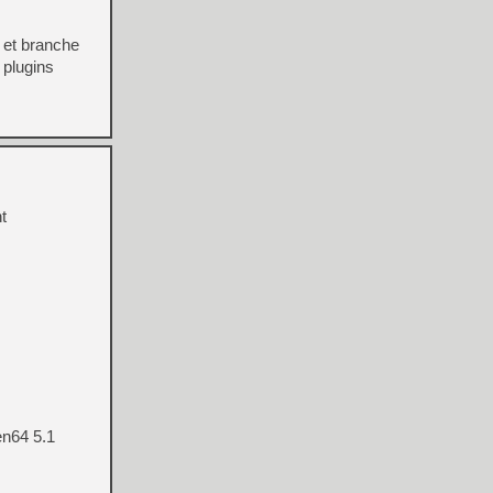
x et branche
 plugins
t
en64 5.1