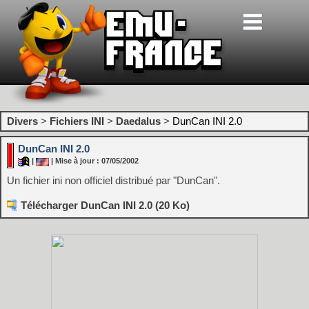
Divers
>
Fichiers INI
>
Daedalus
>
DunCan INI 2.0
DunCan INI 2.0
|
| Mise à jour : 07/05/2002
Un fichier ini non officiel distribué par "DunCan".
Télécharger DunCan INI 2.0 (20 Ko)