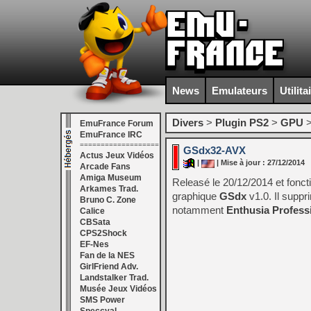
News
Emulateurs
Utilita
Divers
>
Plugin PS2
>
GPU
EmuFrance Forum
EmuFrance IRC
===================
GSdx32-AVX
Actus Jeux Vidéos
|
| Mise à jour : 27/12/2014
Arcade Fans
Amiga Museum
Releasé le 20/12/2014 et fonc
Arkames Trad.
graphique
GSdx
v1.0. Il suppr
Bruno C. Zone
notamment
Enthusia Profess
Calice
CBSata
CPS2Shock
EF-Nes
Fan de la NES
GirlFriend Adv.
Landstalker Trad.
Musée Jeux Vidéos
SMS Power