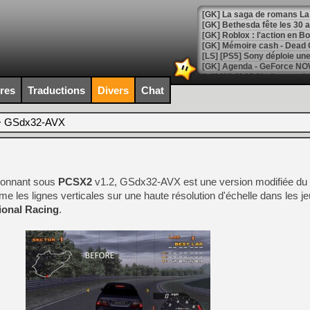
[GK] Bethesda fête les 30 
[GK] Roblox : l'action en B
[GK] Agenda - GeForce NOW
[GK] Devolver Digital en a 
ires
Traductions
Divers
Chat
[LS] [PS5] ps5-y2jb-autolo
>
GSdx32-AVX
[GK] Pourquoi Marvel Tokon 
[GK] Test : Restory : Chill
[GK] GTA 6 : Rockstar Games
[GK] Hot Wheels Infinite Rus
[GK] Mémoire cash - Secret 
tionnant sous
PCSX2
v1.2, GSdx32-AVX est une version modifiée du 
[GK] Résultats Nintendo : 
ime les lignes verticales sur une haute résolution d'échelle dans les 
[GK] Déjà des dégraissage
ional Racing
.
[GK] Minecraft et ses « Gra
[GK] Beast of Reincarnation
[GK] Ubisoft : fin de parti
[GK] Mémoire cash - Metroid
[GK] Dan Houser (GTA) défe
[GK] Comment EA Sports FC
[GK] Crimson Moon : un Dark
[GK] Isle of Reveries : le j