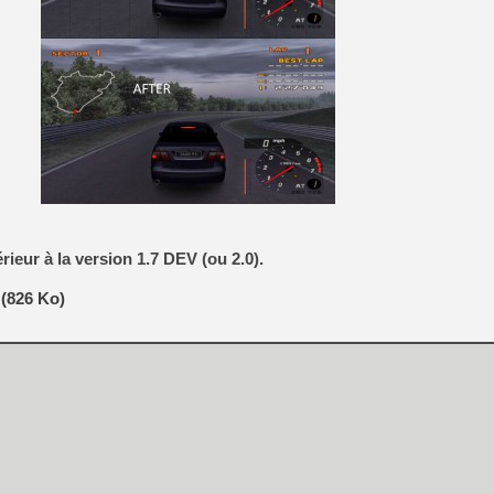
[GK] Moonlighter 2 : The En
[GK] Capcom relance Monste
[GK] Le beat'em up The Walk
[GK] Endless Legend 2 : enf
[LS] [PS5] Le WebKit Userl
ieur à la version 1.7 DEV (ou 2.0).
[GK] Oubliez Crazy Taxi, S
(826 Ko)
[LS] [Switch] NSZ 5.0.0 es