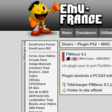
News
Emulateurs
Utilita
Divers
>
Plugin PS2
>
MISC
EmuFrance Forum
EmuFrance IRC
===================
FWlinuz 0.1
Actus Jeux Vidéos
|
| Mise à jour : 10/01/2013
Arcade Fans
Amiga Museum
Un plugin pour le port FireWire
Arkames Trad.
Bruno C. Zone
Plugin destinée à PCSX2 infér
Calice
CBSata
CPS2Shock
Télécharger FWlinuz 0.1 (
EF-Nes
Visiter le site officiel
Fan de la NES
GirlFriend Adv.
Landstalker Trad.
Musée Jeux Vidéos
SMS Power