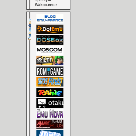
Speccyal
Wakoo-enter