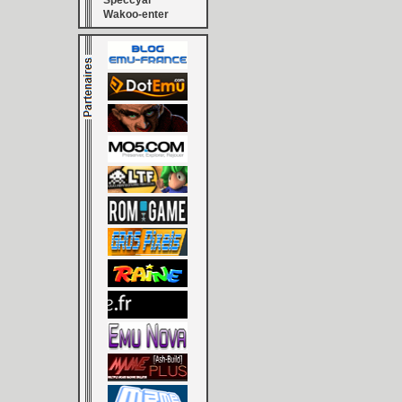
Speccyal
Wakoo-enter