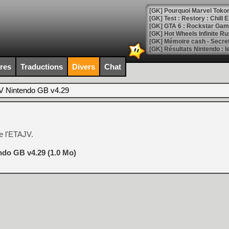
[GK] Pourquoi Marvel Tokon 
[GK] Test : Restory : Chill
[GK] GTA 6 : Rockstar Games
[GK] Hot Wheels Infinite Rus
[GK] Mémoire cash - Secret 
[GK] Résultats Nintendo : 
[GK] Déjà des dégraissage
ires
Traductions
Divers
Chat
[Mo5] Brickboy cherche à r
[GK] Minecraft et ses « Gra
 Nintendo GB v4.29
[GK] Beast of Reincarnation
[GK] Ubisoft : fin de parti
[GK] Mémoire cash - Metroid
[GK] Dan Houser (GTA) défe
e l'ETAJV.
[GK] Comment EA Sports FC
[GK] Crimson Moon : un Dark
[GK] Isle of Reveries : le j
do GB v4.29 (1.0 Mo)
[GK] Moonlighter 2 : The En
[GK] Capcom relance Monste
[Mo5] Deux inédits du Virtu
[GK] Le beat'em up The Walk
[GK] Endless Legend 2 : enf