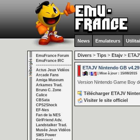
News
Emulateurs
Utilita
Divers
>
Tips
>
Etajv
>
ETAJV
EmuFrance Forum
EmuFrance IRC
===================
ETAJV Nintendo GB v4.29
Actus Jeux Vidéos
|
| Mise à jour : 15/08/2015
Arcade Fans
Amiga Museum
Version Nintendo Game Boy d
Arkames Trad.
Bruno C. Zone
Télécharger ETAJV Ninten
Calice
Visiter le site officiel
CBSata
CPS2Shock
EF-Nes
Fan de la NES
GirlFriend Adv.
Landstalker Trad.
Musée Jeux Vidéos
SMS Power