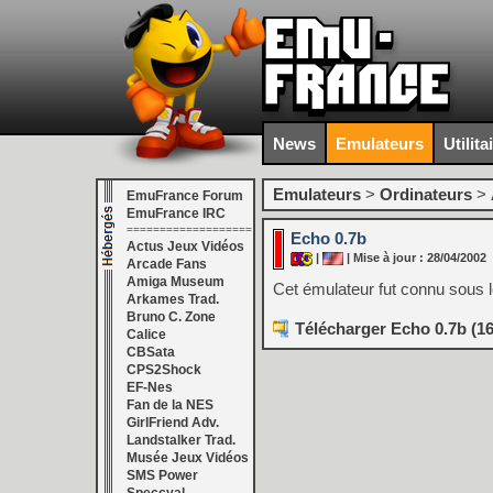
News
Emulateurs
Utilita
Emulateurs
>
Ordinateurs
>
EmuFrance Forum
EmuFrance IRC
===================
Echo 0.7b
Actus Jeux Vidéos
|
| Mise à jour : 28/04/2002
Arcade Fans
Amiga Museum
Cet émulateur fut connu sous le
Arkames Trad.
Bruno C. Zone
Télécharger Echo 0.7b (1
Calice
CBSata
CPS2Shock
EF-Nes
Fan de la NES
GirlFriend Adv.
Landstalker Trad.
Musée Jeux Vidéos
SMS Power