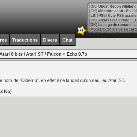
[Mo5] DOOM arrive en cart
[GK] Bethesda fête les 30 
[GK] Roblox : l'action en B
ires
Traductions
Divers
Chat
[GK] Agenda - GeForce NOW
Atari 8 bits / Atari ST / Falcon
>
Echo 0.7b
[GK] Devolver Digital en a 
[LS] [PS5] ps5-y2jb-autolo
 nom de "Oidemu", en effet il ne lancait qu'un seul jeu Atari ST.
[GK] Pourquoi Marvel Tokon 
[GK] Test : Restory : Chill
[GK] GTA 6 : Rockstar Games
62 Ko)
[GK] Hot Wheels Infinite Rus
[GK] Mémoire cash - Secret 
[GK] Résultats Nintendo : 
[GK] Déjà des dégraissage
[Mo5] Brickboy cherche à r
[GK] Minecraft et ses « Gra
[GK] Beast of Reincarnation