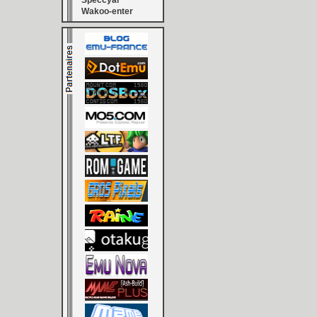
Speccyal
Wakoo-enter