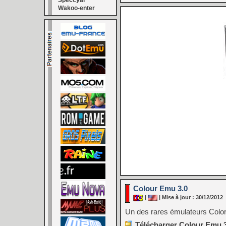
Speccyal
Wakoo-enter
Colour Emu 3.0
|
| Mise à jour : 30/12/2012
Un des rares émulateurs Color
Télécharger Colour Emu 3