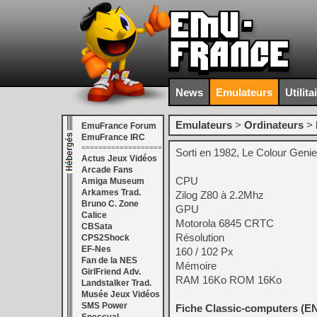
News
Emulateurs
Utilita
Emulateurs
>
Ordinateurs
>
EmuFrance Forum
EmuFrance IRC
===================
Sorti en 1982, Le Colour Geni
Actus Jeux Vidéos
Arcade Fans
CPU
Amiga Museum
Arkames Trad.
Zilog Z80 à 2.2Mhz
Bruno C. Zone
GPU
Calice
Motorola 6845 CRTC
CBSata
Résolution
CPS2Shock
EF-Nes
160 / 102 Px
Fan de la NES
Mémoire
GirlFriend Adv.
RAM 16Ko ROM 16Ko
Landstalker Trad.
Musée Jeux Vidéos
SMS Power
Fiche Classic-computers (E