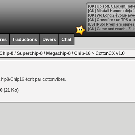
[GK] Mistfall Hunter : déjà 
[GK] Wo Long 2 évolue avec
[GK] Crossfire : un TPS à 100
[LS] [PS5] Premiers signes 
ires
Traductions
Divers
Chat
Chip-8 / Superchip-8 / Megachip-8 / Chip-16
>
CottonCX v1.0
[Mo5] DOOM arrive en cart
[GK] Bethesda fête les 30 
[GK] Roblox : l'action en B
Chip8/Chip16 écrit par cottonvibes.
[GK] Agenda - GeForce NOW
[GK] Devolver Digital en a 
0 (21 Ko)
[LS] [PS5] ps5-y2jb-autolo
[GK] Pourquoi Marvel Tokon 
[GK] Test : Restory : Chill
[GK] GTA 6 : Rockstar Games
[GK] Hot Wheels Infinite Rus
[GK] Mémoire cash - Secret 
[GK] Résultats Nintendo : 