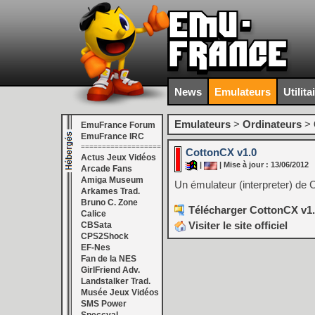
News
Emulateurs
Utilita
Emulateurs
>
Ordinateurs
>
EmuFrance Forum
EmuFrance IRC
===================
CottonCX v1.0
Actus Jeux Vidéos
|
| Mise à jour : 13/06/2012
Arcade Fans
Amiga Museum
Un émulateur (interpreter) de 
Arkames Trad.
Bruno C. Zone
Télécharger CottonCX v1.
Calice
Visiter le site officiel
CBSata
CPS2Shock
EF-Nes
Fan de la NES
GirlFriend Adv.
Landstalker Trad.
Musée Jeux Vidéos
SMS Power