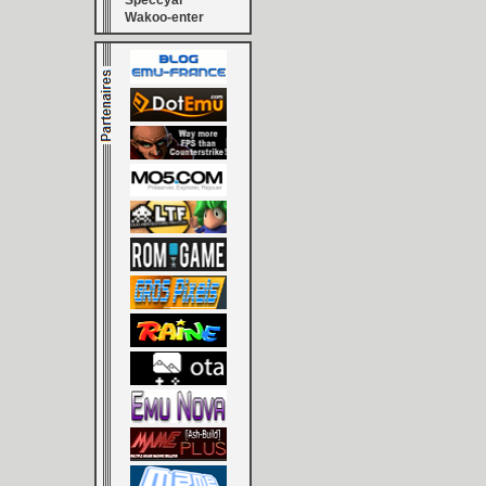
Speccyal
Wakoo-enter