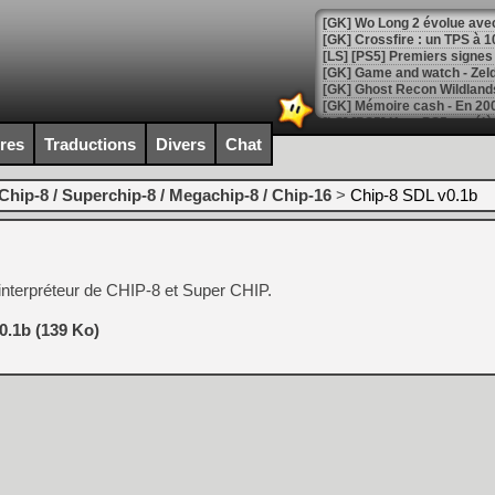
[GK] Wo Long 2 évolue avec
[GK] Crossfire : un TPS à 100
[LS] [PS5] Premiers signes 
ires
Traductions
Divers
Chat
[Mo5] DOOM arrive en cart
[GK] Bethesda fête les 30 
Chip-8 / Superchip-8 / Megachip-8 / Chip-16
>
Chip-8 SDL v0.1b
[GK] Roblox : l'action en B
[GK] Agenda - GeForce NOW
nterpréteur de CHIP-8 et Super CHIP.
[GK] Devolver Digital en a 
[LS] [PS5] ps5-y2jb-autolo
0.1b (139 Ko)
[GK] Pourquoi Marvel Tokon 
[GK] Test : Restory : Chill
[GK] GTA 6 : Rockstar Games
[GK] Hot Wheels Infinite Rus
[GK] Mémoire cash - Secret 
[GK] Résultats Nintendo : 
[GK] Déjà des dégraissage