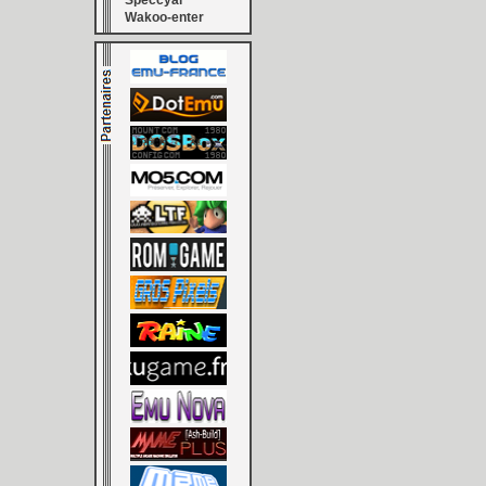
Speccyal
Wakoo-enter