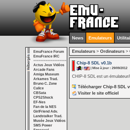
News
Emulateurs
Utilita
Emulateurs
>
Ordinateurs
>
EmuFrance Forum
EmuFrance IRC
===================
Chip-8 SDL v0.1b
Actus Jeux Vidéos
|
| Mise à jour : 29/09/2012
Arcade Fans
Amiga Museum
CHIP-8 SDL est un émulateur/i
Arkames Trad.
Bruno C. Zone
Télécharger Chip-8 SDL v
Calice
Visiter le site officiel
CBSata
CPS2Shock
EF-Nes
Fan de la NES
GirlFriend Adv.
Landstalker Trad.
Musée Jeux Vidéos
SMS Power