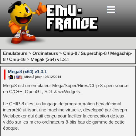
Emulateurs
>
Ordinateurs
>
Chip-8 / Superchip-8 / Megachip-
8 / Chip-16
>
Mega8 (x64) v1.3.1
Mega8 (x64) v1.3.1
|
| Mise à jour : 26/12/2014
Mega8 est un émulateur Mega/Super/Hires/Chip-8 open source
en C/C++, OpenGL, SDL & wxWidgets.
Le CHIP-8 c'est un langage de programmation hexadécimal
interprété utilisant une machine virtuelle, développé par Joseph
Weisbecker qui était conçu pour faciliter la conception de jeux
vidéo sur les micro-ordinateurs 8-bits bas de gamme de cette
époque.