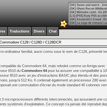
[Mo5] DOOM arrive en cart
[GK] Bethesda fête les 30 
ires
Traductions
Divers
Chat
[GK] Roblox : l'action en B
Commodore C128 / C128D / C128DCR
[GK] Agenda - GeForce NOW
-ordinateur familial, aussi connu sous le nom de C128, présenté l
[GK] Devolver Digital en a 
[LS] [PS5] ps5-y2jb-autolo
et compatible du Commodore 64, mais relooké comme un Amiga avec 
[GK] Pourquoi Marvel Tokon 
[GK] Test : Restory : Chill
esseur 6510 du
Commodore 64
pour lui assurer une compatibilité à 
[GK] GTA 6 : Rockstar Games
seur 8510 avec un jeu d'instructions BASIC plus étendu et des possi
[GK] Hot Wheels Infinite Rus
oire, jusqu'à 512 Ko. Il contenait également un processeur Z80 ave
[GK] Mémoire cash - Secret 
[GK] Résultats Nintendo : 
l proposait une commutation d'écran du mode standard 40 colonnes ve
[GK] Déjà des dégraissage
[Mo5] Brickboy cherche à r
it 3 microprocesseurs différents interconnectés, qui assuraient une co
[GK] Minecraft et ses « Gra
rents systèmes d'exploitation. Ce concept n'a jamais été reproduit de