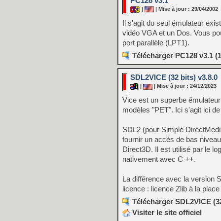
PC128 v3.1
|
| Mise à jour : 29/04/2002
Il s'agit du seul émulateur ex
vidéo VGA et un Dos. Vous pour
port parallèle (LPT1).
Télécharger PC128 v3.1 (
SDL2VICE (32 bits) v3.8.0
|
| Mise à jour : 24/12/2023
Vice est un superbe émulateu
modèles "PET". Ici s'agit ici 
SDL2 (pour Simple DirectMedia
fournir un accès de bas niveau
Direct3D. Il est utilisé par le 
nativement avec C ++.
La différence avec la version 
licence : licence Zlib à la plac
Télécharger SDL2VICE (32 
Visiter le site officiel