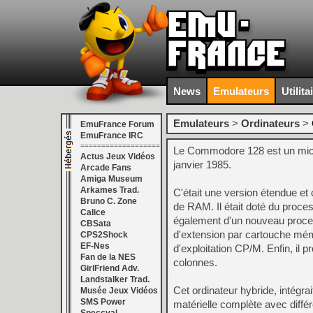
News
Emulateurs
Utilita
Emulateurs
>
Ordinateurs
>
EmuFrance Forum
EmuFrance IRC
===================
Le Commodore 128 est un micro
Actus Jeux Vidéos
janvier 1985.
Arcade Fans
Amiga Museum
Arkames Trad.
C'était une version étendue 
Bruno C. Zone
de RAM. Il était doté du proc
Calice
également d'un nouveau proces
CBSata
d'extension par cartouche mém
CPS2Shock
EF-Nes
d'exploitation CP/M. Enfin, i
Fan de la NES
colonnes.
GirlFriend Adv.
Landstalker Trad.
Cet ordinateur hybride, intégra
Musée Jeux Vidéos
SMS Power
matérielle complète avec diffé