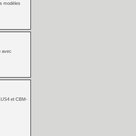
es modèles
é avec
 PLUS4 et CBM-