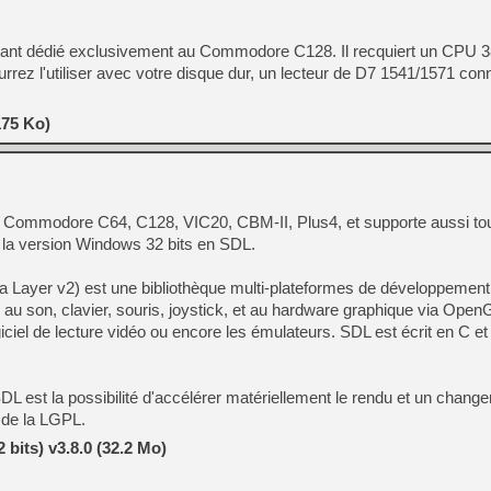
istant dédié exclusivement au Commodore C128. Il recquiert un CPU 3
rez l'utiliser avec votre disque dur, un lecteur de D7 1541/1571 conn
175 Ko)
r Commodore C64, C128, VIC20, CBM-II, Plus4, et supporte aussi to
de la version Windows 32 bits en SDL.
 Layer v2) est une bibliothèque multi-plateformes de développemen
 au son, clavier, souris, joystick, et au hardware graphique via Open
logiciel de lecture vidéo ou encore les émulateurs. SDL est écrit en C e
SDL est la possibilité d'accélérer matériellement le rendu et un chang
e de la LGPL.
bits) v3.8.0 (32.2 Mo)