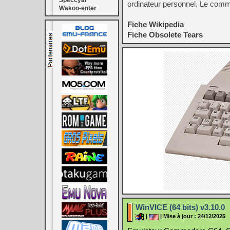
Speccyal
ordinateur personnel. Le comm
Wakoo-enter
Fiche Wikipedia
Fiche Obsolete Tears
WinVICE (64 bits) v3.10.0
|
| Mise à jour : 24/12/2025