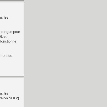
us les
t conçue pour
GL et
t fonctionne
ement de
us les
ersion SDL2)
.