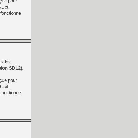
nçue pour
GL et
t fonctionne
us les
rsion SDL2)
.
nçue pour
GL et
t fonctionne