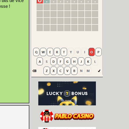
bits de Vice
esse !