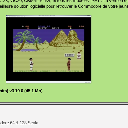
, VIC20, CBM-II, Plus4, et tous les modèles "PET". La version 64 
lleure solution logicielle pour retrouver le Commodore de votre jeun
its) v3.10.0 (45.1 Mo)
odore 64 & 128 Scala.