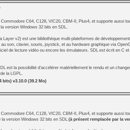
0
r Commodore C64, C128, VIC20, CBM-II, Plus4, et supporte aussi to
de la version Windows 32 bits en SDL.
 Layer v2) est une bibliothèque multi-plateformes de développemen
 au son, clavier, souris, joystick, et au hardware graphique via Open
logiciel de lecture vidéo ou encore les émulateurs. SDL est écrit en C e
SDL est la possibilité d'accélérer matériellement le rendu et un chang
e de la LGPL.
bits) v3.10.0 (39.2 Mo)
r Commodore C64, C128, VIC20, CBM-II, Plus4, et supporte aussi to
de la version Windows 32 bits en SDL
(à présent remplacée par la v