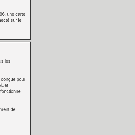
86, une carte
ecté sur le
us les
t conçue pour
GL et
t fonctionne
ement de