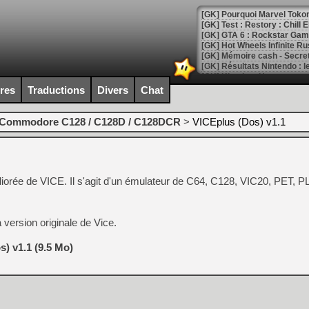
[GK] Pourquoi Marvel Tokon 
[GK] Test : Restory : Chill
[GK] GTA 6 : Rockstar Games
[GK] Hot Wheels Infinite Rus
[GK] Mémoire cash - Secret 
[GK] Résultats Nintendo : 
[GK] Déjà des dégraissage
ires
Traductions
Divers
Chat
[Mo5] Brickboy cherche à r
[GK] Minecraft et ses « Gra
Commodore C128 / C128D / C128DCR
>
VICEplus (Dos) v1.1
[GK] Beast of Reincarnation
[GK] Ubisoft : fin de parti
[GK] Mémoire cash - Metroid
[GK] Dan Houser (GTA) défe
iorée de VICE. Il s'agit d'un émulateur de C64, C128, VIC20, PET,
[GK] Comment EA Sports FC
[GK] Crimson Moon : un Dark
[GK] Isle of Reveries : le j
[GK] Moonlighter 2 : The En
a version originale de Vice.
[GK] Capcom relance Monste
) v1.1 (9.5 Mo)
[Mo5] Deux inédits du Virtu
[GK] Le beat'em up The Walk
[GK] Endless Legend 2 : enf