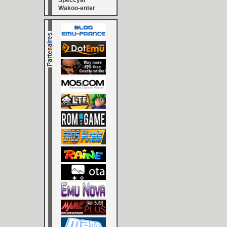
Speccyal
Wakoo-enter