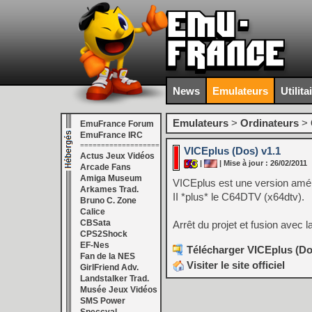
News
Emulateurs
Utilita
Emulateurs
>
Ordinateurs
>
EmuFrance Forum
EmuFrance IRC
===================
VICEplus (Dos) v1.1
Actus Jeux Vidéos
|
| Mise à jour : 26/02/2011
Arcade Fans
Amiga Museum
VICEplus est une version amél
Arkames Trad.
II *plus* le C64DTV (x64dtv).
Bruno C. Zone
Calice
CBSata
Arrêt du projet et fusion avec l
CPS2Shock
EF-Nes
Télécharger VICEplus (Dos
Fan de la NES
Visiter le site officiel
GirlFriend Adv.
Landstalker Trad.
Musée Jeux Vidéos
SMS Power