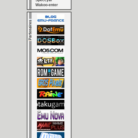
Speccyal
Wakoo-enter