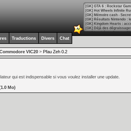
[GK] Hot Wheels Infinite Rus
[GK] Mémoire cash - Secret 
[GK] Résultats Nintendo : 
[GK] Déjà des dégraissage
[Mo5] Brickboy cherche à r
[GK] Minecraft et ses « Gra
ires
Traductions
Divers
Chat
[GK] Beast of Reincarnation
[GK] Ubisoft : fin de parti
Commodore VIC20
>
Pfau Zeh 0.2
[GK] Mémoire cash - Metroid
[GK] Dan Houser (GTA) défe
[GK] Comment EA Sports FC
[GK] Crimson Moon : un Dark
[GK] Isle of Reveries : le j
ateur qui est indispensable si vous voulez installer une update.
[GK] Moonlighter 2 : The En
[GK] Capcom relance Monste
(1.0 Mo)
[Mo5] Deux inédits du Virtu
[GK] Le beat'em up The Walk
[GK] Endless Legend 2 : enf