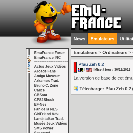
News
Emulateurs
Utilita
Emulateurs
>
Ordinateurs
>
EmuFrance Forum
EmuFrance IRC
===================
Pfau Zeh 0.2
Actus Jeux Vidéos
|
| Mise à jour : 30/12/2012
Arcade Fans
Amiga Museum
La version de base de cet émul
Arkames Trad.
Bruno C. Zone
Télécharger Pfau Zeh 0.2 
Calice
CBSata
CPS2Shock
EF-Nes
Fan de la NES
GirlFriend Adv.
Landstalker Trad.
Musée Jeux Vidéos
SMS Power