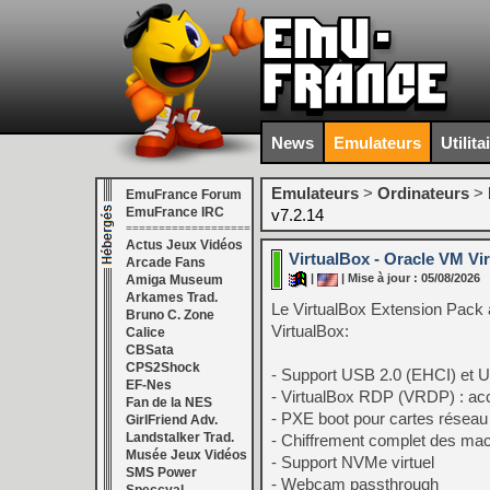
News
Emulateurs
Utilita
Emulateurs
>
Ordinateurs
>
EmuFrance Forum
EmuFrance IRC
v7.2.14
===================
Actus Jeux Vidéos
VirtualBox - Oracle VM Vi
Arcade Fans
|
| Mise à jour : 05/08/2026
Amiga Museum
Arkames Trad.
Le VirtualBox Extension Pack a
Bruno C. Zone
VirtualBox:
Calice
CBSata
CPS2Shock
- Support USB 2.0 (EHCI) et 
EF-Nes
- VirtualBox RDP (VRDP) : acc
Fan de la NES
- PXE boot pour cartes réseau 
GirlFriend Adv.
Landstalker Trad.
- Chiffrement complet des mach
Musée Jeux Vidéos
- Support NVMe virtuel
SMS Power
- Webcam passthrough