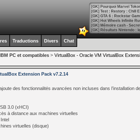
[GK] Pourquoi Marvel Tokon 
[GK] Test : Restory : Chill
[GK] GTA 6 : Rockstar Games
[GK] Hot Wheels Infinite Rus
[GK] Mémoire cash - Secret 
[GK] Résultats Nintendo : 
[GK] Déjà des dégraissage
ires
Traductions
Divers
Chat
[Mo5] Brickboy cherche à r
[GK] Minecraft et ses « Gra
IBM PC et compatibles
>
VirtualBox - Oracle VM VirtualBox Exten
[GK] Beast of Reincarnation
[GK] Ubisoft : fin de parti
[GK] Mémoire cash - Metroid
rtualBox Extension Pack v7.2.14
[GK] Dan Houser (GTA) défe
[GK] Comment EA Sports FC
[GK] Crimson Moon : un Dark
joute des fonctionnalités avancées non incluses dans l’installation d
[GK] Isle of Reveries : le j
[GK] Moonlighter 2 : The En
[GK] Capcom relance Monste
USB 3.0 (xHCI)
ès à distance aux machines virtuelles
Intel
[Mo5] Deux inédits du Virtu
ines virtuelles (disque)
[GK] Le beat'em up The Walk
[GK] Endless Legend 2 : enf