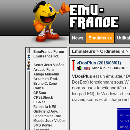
News
Emulateurs
Utilita
Emulateurs
>
Ordinateurs
>
EmuFrance Forum
EmuFrance IRC
===================
vDosPlus (2018/03/01)
Actus Jeux Vidéos
|
| Mise à jour : 01/03/2018
Arcade Fans
Amiga Museum
VDosPlus
est un émulateur DO
Arkames Trad.
DosBox) fonctionnant sous W
Bruno C. Zone
nombreuses fonctionnalités util
Calice
CBSata
longs (LFN) de Windows et leu
CPS2Shock
clavier, souris et affichage (ent
EF-Nes
Fan de la NES
GirlFriend Adv.
Landstalker Trad.
Musée Jeux Vidéos
SMS Power