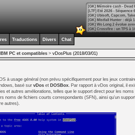
[LTF] Eté 2026 - Séquence 
[GK] Mistfall Hunter : déjà 
[GK] Wo Long 2 évolue avec
[GK] Crossfire : un TPS à 100
[LS] [PS5] Premiers signes 
ires
Traductions
Divers
Chat
IBM PC et compatibles
>
vDosPlus (2018/03/01)
[Mo5] DOOM arrive en cart
[GK] Bethesda fête les 30 
[GK] Roblox : l'action en B
S à usage général (non prévu spécifiquement pour les jeux contrai
indows, basé sur
vDos
et
DOSBox
. Par rapport à vDos original, il ex
[GK] Agenda - GeForce NOW
es et autres améliorations, telles que le support direct pour les noms 
rs noms de fichiers courts correspondants (SFN), ainsi qu'un suppor
[GK] Devolver Digital en a 
re autres).
[LS] [PS5] ps5-y2jb-autolo
[GK] Pourquoi Marvel Tokon 
[GK] Test : Restory : Chill
[GK] GTA 6 : Rockstar Games
[GK] Hot Wheels Infinite Rus
[GK] Mémoire cash - Secret 