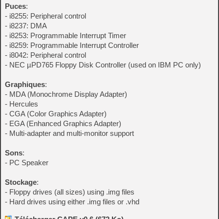
Puces
:
- i8255: Peripheral control
- i8237: DMA
- i8253: Programmable Interrupt Timer
- i8259: Programmable Interrupt Controller
- i8042: Peripheral control
- NEC µPD765 Floppy Disk Controller (used on IBM PC only)
Graphiques
:
- MDA (Monochrome Display Adapter)
- Hercules
- CGA (Color Graphics Adapter)
- EGA (Enhanced Graphics Adapter)
- Multi-adapter and multi-monitor support
Sons
:
- PC Speaker
Stockage
:
- Floppy drives (all sizes) using .img files
- Hard drives using either .img files or .vhd