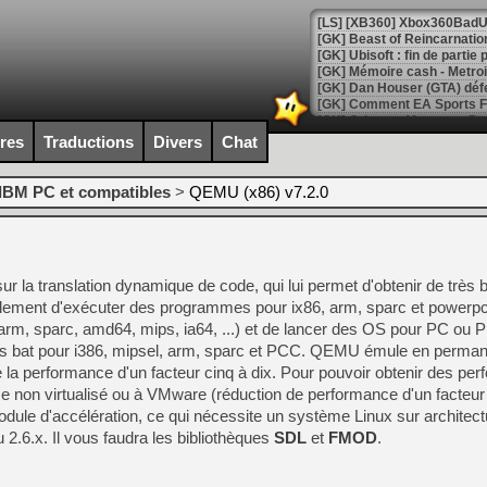
[GK] Beast of Reincarnation
[GK] Ubisoft : fin de parti
[GK] Mémoire cash - Metroid
[GK] Dan Houser (GTA) défe
[GK] Comment EA Sports FC
[GK] Crimson Moon : un Dark
[GK] Isle of Reveries : le j
ires
Traductions
Divers
Chat
[GK] Moonlighter 2 : The En
[GK] Capcom relance Monste
IBM PC et compatibles
>
QEMU (x86) v7.2.0
[Mo5] Deux inédits du Virtu
[GK] Le beat'em up The Walk
r la translation dynamique de code, qui lui permet d'obtenir de très
[GK] Endless Legend 2 : enf
llement d'exécuter des programmes pour ix86, arm, sparc et powerpc
rm, sparc, amd64, mips, ia64, ...) et de lancer des OS pour PC ou P
rs bat pour i386, mipsel, arm, sparc et PCC. QEMU émule en perman
[LS] [PS5] Le WebKit Userl
e la performance d'un facteur cinq à dix. Pour pouvoir obtenir des pe
 non virtualisé ou à VMware (réduction de performance d'un facteur
 module d'accélération, ce qui nécessite un système Linux sur architec
[GK] Oubliez Crazy Taxi, S
2.6.x. Il vous faudra les bibliothèques
SDL
et
FMOD
.
[LS] [Switch] NSZ 5.0.0 es