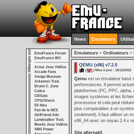
News
Emulateurs
Utilita
Emulateurs
>
Ordinateurs
>
EmuFrance Forum
EmuFrance IRC
===================
QEMU (x86) v7.2.0
Actus Jeux Vidéos
|
| Mise à jour : 16/12/2022
Arcade Fans
Amiga Museum
Qemu
est un émulateur basé su
Arkames Trad.
performances. Il permet actue
Bruno C. Zone
plateformes (PC, PPC, alpha, a
Calice
CBSata
images systèmes et les fichie
CPS2Shock
processeur et cela peut réduir
EF-Nes
plus comparables à un système
Fan de la NES
seulement), il faut utiliser un
GirlFriend Adv.
Landstalker Trad.
x86_64 avec un noyau 2.4.x ou 
Musée Jeux Vidéos
SMS Power
Site alternatif
.