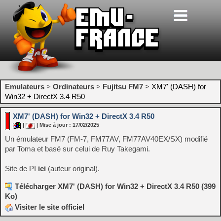
Emulateurs
>
Ordinateurs
>
Fujitsu FM7
>
XM7' (DASH) for
Win32 + DirectX 3.4 R50
XM7' (DASH) for Win32 + DirectX 3.4 R50
|
| Mise à jour : 17/02/2025
Un émulateur FM7 (FM-7, FM77AV, FM77AV40EX/SX) modifié
par Toma et basé sur celui de Ruy Takegami.
Site de PI
ici
(auteur original).
Télécharger XM7' (DASH) for Win32 + DirectX 3.4 R50 (399
Ko)
Visiter le site officiel