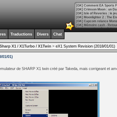
[GK] Comment EA Sports FC
[GK] Crimson Moon : un Dark
[GK] Isle of Reveries : le j
[GK] Moonlighter 2 : The En
[GK] Capcom relance Monste
ires
Traductions
Divers
Chat
[Mo5] Deux inédits du Virtu
[GK] Le beat'em up The Walk
Sharp X1 / X1Turbo / X1Twin
>
eX1 System Revision (2018/01/01)
[GK] Endless Legend 2 : enf
/01/01)
, émulateur de SHARP X1 twin créé par Takeda, mais corrigeant et amé
[LS] [PS5] Le WebKit Userl
[GK] Oubliez Crazy Taxi, S
[LS] [Switch] NSZ 5.0.0 es
[GK] No More Room in Hell 2
[GK] Un chatbot Atelier Ryz
[GK] Mémoire cash - Splatte