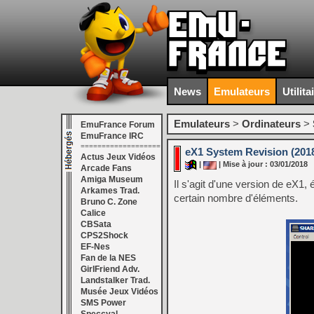
News
Emulateurs
Utilita
Emulateurs
>
Ordinateurs
>
EmuFrance Forum
EmuFrance IRC
===================
eX1 System Revision (2018
Actus Jeux Vidéos
|
| Mise à jour : 03/01/2018
Arcade Fans
Amiga Museum
Il s'agit d'une version de eX1
Arkames Trad.
certain nombre d'éléments.
Bruno C. Zone
Calice
CBSata
CPS2Shock
EF-Nes
Fan de la NES
GirlFriend Adv.
Landstalker Trad.
Musée Jeux Vidéos
SMS Power