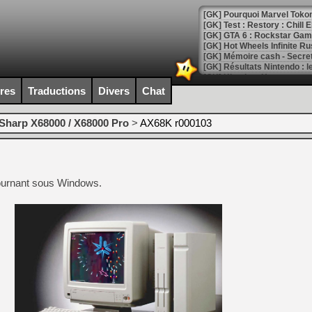
[GK] Pourquoi Marvel Tokon 
[GK] Test : Restory : Chill
[GK] GTA 6 : Rockstar Games
[GK] Hot Wheels Infinite Rus
[GK] Mémoire cash - Secret 
[GK] Résultats Nintendo : 
[GK] Déjà des dégraissage
ires
Traductions
Divers
Chat
[Mo5] Brickboy cherche à r
[GK] Minecraft et ses « Gra
Sharp X68000 / X68000 Pro
>
AX68K r000103
[GK] Beast of Reincarnation
[GK] Ubisoft : fin de parti
[GK] Mémoire cash - Metroid
[GK] Dan Houser (GTA) défe
ournant sous Windows.
[GK] Comment EA Sports FC
[GK] Crimson Moon : un Dark
[GK] Isle of Reveries : le j
[GK] Moonlighter 2 : The En
[GK] Capcom relance Monste
[Mo5] Deux inédits du Virtu
[GK] Le beat'em up The Walk
[GK] Endless Legend 2 : enf