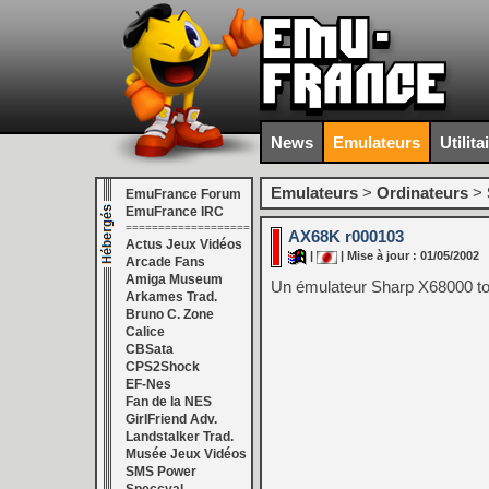
News
Emulateurs
Utilita
Emulateurs
>
Ordinateurs
>
EmuFrance Forum
EmuFrance IRC
===================
AX68K r000103
Actus Jeux Vidéos
|
| Mise à jour : 01/05/2002
Arcade Fans
Amiga Museum
Un émulateur Sharp X68000 t
Arkames Trad.
Bruno C. Zone
Calice
CBSata
CPS2Shock
EF-Nes
Fan de la NES
GirlFriend Adv.
Landstalker Trad.
Musée Jeux Vidéos
SMS Power