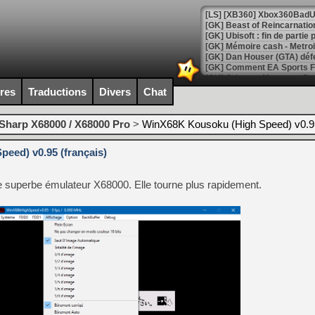
[GK] Beast of Reincarnation
[GK] Ubisoft : fin de parti
[GK] Mémoire cash - Metroid
[GK] Dan Houser (GTA) défe
[GK] Comment EA Sports FC
[GK] Crimson Moon : un Dark
[GK] Isle of Reveries : le j
ires
Traductions
Divers
Chat
[GK] Moonlighter 2 : The En
[GK] Capcom relance Monste
Sharp X68000 / X68000 Pro
>
WinX68K Kousoku (High Speed) v0.95
eed) v0.95 (français)
[Mo5] Deux inédits du Virtu
[GK] Le beat'em up The Walk
ce superbe émulateur X68000. Elle tourne plus rapidement.
[GK] Endless Legend 2 : enf
[LS] [PS5] Le WebKit Userl
[GK] Oubliez Crazy Taxi, S
[LS] [Switch] NSZ 5.0.0 es