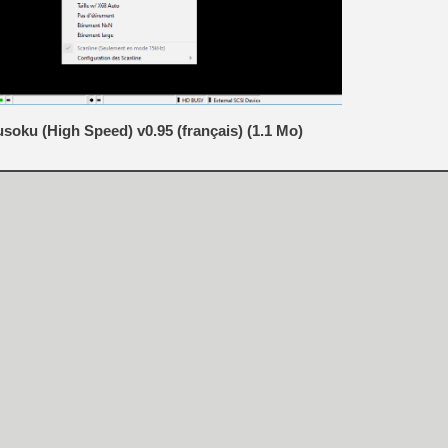
[GK] No More Room in Hell 2
[GK] Un chatbot Atelier Ryz
[GK] Mémoire cash - Splatte
[GK] Nvidia : le prix des 
[GK] Suikoden Star Leap : 
[Mo5] La mini borne d’arc
oku (High Speed) v0.95 (français) (1.1 Mo)
[GK] Atari renoue avec les 
[GK] Le studio de FIFA Worl
[GK] La PlayStation 1 en L
[GK] Dawn of War 4 : les Né
[GK] CloverPit : l'héritier
[GK] Stellar Blade : Blood R
[GK] Palworld Online est a
[GK] Wuchang 2 : le souls-l
[GK] Minecraft et ses « Gra