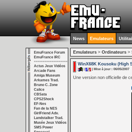
News
Emulateurs
Utilita
Emulateurs
>
Ordinateurs
>
EmuFrance Forum
EmuFrance IRC
===================
WinX68K Kousoku (High Sp
Actus Jeux Vidéos
|
| Mise à jour : 06/05/2007
Arcade Fans
Amiga Museum
Une version non officielle de 
Arkames Trad.
Bruno C. Zone
Calice
CBSata
CPS2Shock
EF-Nes
Fan de la NES
GirlFriend Adv.
Landstalker Trad.
Musée Jeux Vidéos
SMS Power