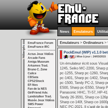
News
Emulateurs
Utilita
Emulateurs
>
Ordinateurs
>
EmuFrance Forum
EmuFrance IRC
===================
PockEmul (WIP) v1.1.0 bet
Actus Jeux Vidéos
|
| Mise à jour : 24/03/2015
Arcade Fans
Amiga Museum
Un émulateur écrit sous Visual
Arkames Trad.
1245, Seiko MC-2200, Sharp p
Bruno C. Zone
pc-1255, Sharp pc-1260, Shar
Calice
CBSata
pc-1401, Sharp pc-1402, Shar
CPS2Shock
pc-1500, Tandy PC-2, Sharp p
EF-Nes
E500, Sharp pc-E550, Sharp 
Fan de la NES
Panasonic HHC, TI-57, HP-41 a
GirlFriend Adv.
Landstalker Trad.
Tandy 26-3591, Sharp ce-126p
Musée Jeux Vidéos
Sharp ce-140f, Sharp ce-1600
SMS Power
NEC PC-2021. Il s'agit de la d