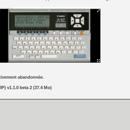
[GK] No More Room in Hell 2
[GK] Un chatbot Atelier Ryz
[GK] Mémoire cash - Splatte
[GK] Nvidia : le prix des 
[GK] Suikoden Star Leap : 
[Mo5] La mini borne d’arc
[GK] Atari renoue avec les 
[GK] Le studio de FIFA Worl
[GK] La PlayStation 1 en L
[GK] Dawn of War 4 : les Né
[GK] CloverPit : l'héritier
[GK] Stellar Blade : Blood R
[GK] Palworld Online est a
itivement abandonnée.
[GK] Wuchang 2 : le souls-l
) v1.1.0 beta 2 (37.4 Mo)
[GK] Minecraft et ses « Gra