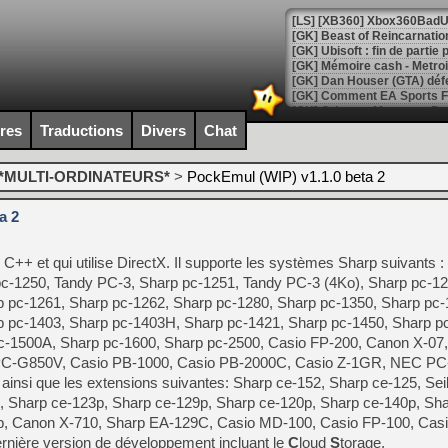
[GK] Beast of Reincarnation
[GK] Ubisoft : fin de parti
[GK] Mémoire cash - Metroid
[GK] Dan Houser (GTA) défe
[GK] Comment EA Sports FC
[GK] Crimson Moon : un Dark
[GK] Isle of Reveries : le j
ires
Traductions
Divers
Chat
[GK] Moonlighter 2 : The En
[GK] Capcom relance Monste
*MULTI-ORDINATEURS*
>
PockEmul (WIP) v1.1.0 beta 2
a 2
[Mo5] Deux inédits du Virtu
[GK] Le beat'em up The Walk
 C++ et qui utilise DirectX. Il supporte les systèmes Sharp suivants :
[GK] Endless Legend 2 : enf
c-1250, Tandy PC-3, Sharp pc-1251, Tandy PC-3 (4Ko), Sharp pc-1
p pc-1261, Sharp pc-1262, Sharp pc-1280, Sharp pc-1350, Sharp pc-
p pc-1403, Sharp pc-1403H, Sharp pc-1421, Sharp pc-1450, Sharp p
[LS] [PS5] Le WebKit Userl
c-1500A, Sharp pc-1600, Sharp pc-2500, Casio FP-200, Canon X-07,
PC-G850V, Casio PB-1000, Casio PB-2000C, Casio Z-1GR, NEC PC
insi que les extensions suivantes: Sharp ce-152, Sharp ce-125, Se
[GK] Oubliez Crazy Taxi, S
, Sharp ce-123p, Sharp ce-129p, Sharp ce-120p, Sharp ce-140p, Sha
p, Canon X-710, Sharp EA-129C, Casio MD-100, Casio FP-100, Casi
[LS] [Switch] NSZ 5.0.0 es
ernière version de développement incluant le
C
loud
S
torage.