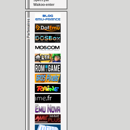
Speccyal
Wakoo-enter