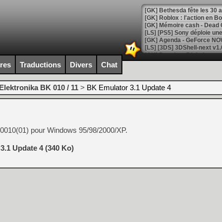
[GK] Bethesda fête les 30 
[GK] Roblox : l'action en B
[GK] Agenda - GeForce NOW
[GK] Devolver Digital en a 
ires
Traductions
Divers
Chat
[LS] [PS5] ps5-y2jb-autolo
[GK] Pourquoi Marvel Tokon 
Elektronika BK 010 / 11
>
BK Emulator 3.1 Update 4
[GK] Test : Restory : Chill
[GK] GTA 6 : Rockstar Games
[GK] Hot Wheels Infinite Rus
[GK] Mémoire cash - Secret 
[GK] Résultats Nintendo : 
 0010(01) pour Windows 95/98/2000/XP.
[GK] Déjà des dégraissage
3.1 Update 4 (340 Ko)
[GK] Minecraft et ses « Gra
[GK] Beast of Reincarnation
[GK] Ubisoft : fin de parti
[GK] Mémoire cash - Metroid
[GK] Dan Houser (GTA) défe
[GK] Comment EA Sports FC
[GK] Crimson Moon : un Dark
[GK] Isle of Reveries : le j
[GK] Moonlighter 2 : The En