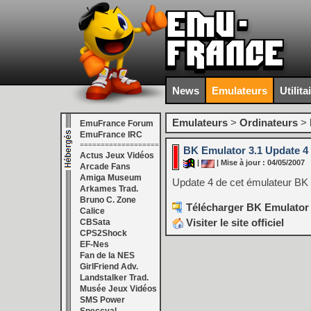
News
Emulateurs
Utilita
Emulateurs
>
Ordinateurs
>
EmuFrance Forum
EmuFrance IRC
===================
BK Emulator 3.1 Update 4
Actus Jeux Vidéos
|
| Mise à jour : 04/05/2007
Arcade Fans
Amiga Museum
Update 4 de cet émulateur BK
Arkames Trad.
Bruno C. Zone
Télécharger BK Emulator 
Calice
Visiter le site officiel
CBSata
CPS2Shock
EF-Nes
Fan de la NES
GirlFriend Adv.
Landstalker Trad.
Musée Jeux Vidéos
SMS Power