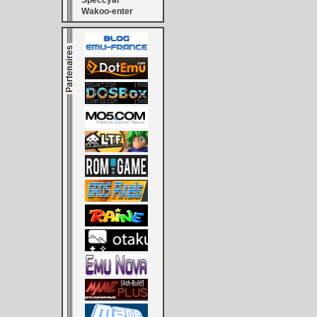
Speccyal
Wakoo-enter