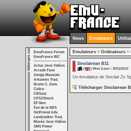
News
Emulateurs
Utilita
Emulateurs
>
Ordinateurs
>
EmuFrance Forum
EmuFrance IRC
===================
Sinclairean B11
Actus Jeux Vidéos
|
| Mise à jour : 30/12/2012
Arcade Fans
Amiga Museum
Un émulateur de Sinclair Zx S
Arkames Trad.
Bruno C. Zone
Télécharger Sinclairean B
Calice
CBSata
CPS2Shock
EF-Nes
Fan de la NES
GirlFriend Adv.
Landstalker Trad.
Musée Jeux Vidéos
SMS Power