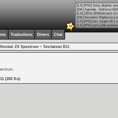
[GK] Agenda - GeForce NOW
[GK] Devolver Digital en a 
[LS] [PS5] ps5-y2jb-autolo
[GK] Pourquoi Marvel Tokon 
ires
Traductions
Divers
Chat
[GK] Test : Restory : Chill
[GK] GTA 6 : Rockstar Games
[GK] Hot Wheels Infinite Rus
Sinclair ZX Spectrum
>
Sinclairean B11
[GK] Mémoire cash - Secret 
[GK] Résultats Nintendo : 
[GK] Déjà des dégraissage
pectrum.
[Mo5] Brickboy cherche à r
[GK] Minecraft et ses « Gra
11 (282 Ko)
[GK] Beast of Reincarnation
[GK] Ubisoft : fin de parti
[GK] Mémoire cash - Metroid
[GK] Dan Houser (GTA) défe
[GK] Comment EA Sports FC
[GK] Crimson Moon : un Dark
[GK] Isle of Reveries : le j
[GK] Moonlighter 2 : The En
[GK] Capcom relance Monste