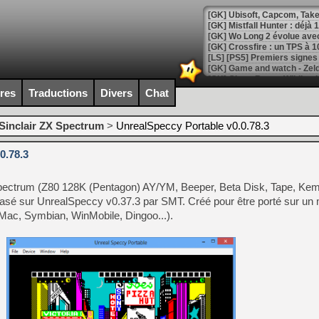
[GK] Mistfall Hunter : déjà 
[GK] Wo Long 2 évolue avec
[GK] Crossfire : un TPS à 100
[LS] [PS5] Premiers signes 
ires
Traductions
Divers
Chat
Sinclair ZX Spectrum
>
UnrealSpeccy Portable v0.0.78.3
[Mo5] DOOM arrive en cart
[GK] Bethesda fête les 30 
0.78.3
[GK] Roblox : l'action en B
Spectrum (Z80 128K (Pentagon) AY/YM, Beeper, Beta Disk, Tape, Ke
[GK] Agenda - GeForce NOW
asé sur UnrealSpeccy v0.37.3 par SMT. Créé pour être porté sur u
[GK] Devolver Digital en a 
Mac, Symbian, WinMobile, Dingoo...).
[LS] [PS5] ps5-y2jb-autolo
[GK] Pourquoi Marvel Tokon 
[GK] Test : Restory : Chill
[GK] GTA 6 : Rockstar Games
[GK] Hot Wheels Infinite Rus
[GK] Mémoire cash - Secret 
[GK] Résultats Nintendo : 