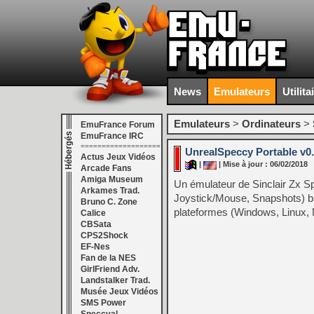
News
Emulateurs
Utilita
Emulateurs
>
Ordinateurs
>
EmuFrance Forum
EmuFrance IRC
===================
UnrealSpeccy Portable v0.
Actus Jeux Vidéos
|
| Mise à jour : 06/02/2018
Arcade Fans
Amiga Museum
Un émulateur de Sinclair Zx 
Arkames Trad.
Joystick/Mouse, Snapshots) b
Bruno C. Zone
plateformes (Windows, Linux, 
Calice
CBSata
CPS2Shock
EF-Nes
Fan de la NES
GirlFriend Adv.
Landstalker Trad.
Musée Jeux Vidéos
SMS Power