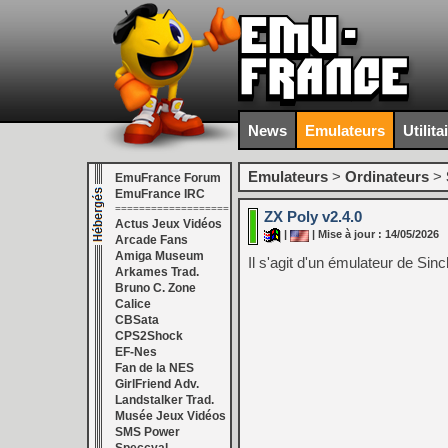
News
Emulateurs
Utilita
Emulateurs
>
Ordinateurs
>
EmuFrance Forum
EmuFrance IRC
===================
ZX Poly v2.4.0
Actus Jeux Vidéos
|
| Mise à jour : 14/05/2026
Arcade Fans
Amiga Museum
Il s'agit d'un émulateur de Sin
Arkames Trad.
Bruno C. Zone
Calice
CBSata
CPS2Shock
EF-Nes
Fan de la NES
GirlFriend Adv.
Landstalker Trad.
Musée Jeux Vidéos
SMS Power