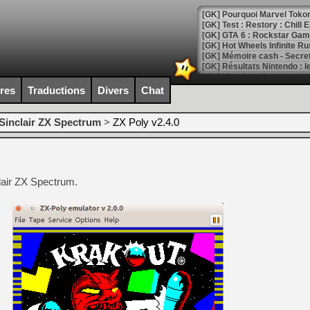
[GK] Pourquoi Marvel Tokon 
[GK] Test : Restory : Chill
[GK] GTA 6 : Rockstar Games
[GK] Hot Wheels Infinite Rus
[GK] Mémoire cash - Secret 
[GK] Résultats Nintendo : 
[GK] Déjà des dégraissage
ires
Traductions
Divers
Chat
[Mo5] Brickboy cherche à r
[GK] Minecraft et ses « Gra
Sinclair ZX Spectrum
>
ZX Poly v2.4.0
[GK] Beast of Reincarnation
[GK] Ubisoft : fin de parti
[GK] Mémoire cash - Metroid
[GK] Dan Houser (GTA) défe
clair ZX Spectrum.
[GK] Comment EA Sports FC
[GK] Crimson Moon : un Dark
[GK] Isle of Reveries : le j
[GK] Moonlighter 2 : The En
[GK] Capcom relance Monste
[Mo5] Deux inédits du Virtu
[GK] Le beat'em up The Walk
[GK] Endless Legend 2 : enf