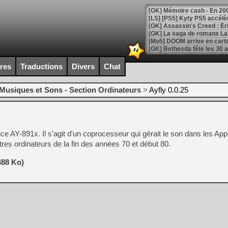
[Mo5] DOOM arrive en cart
[GK] Bethesda fête les 30 
[GK] Roblox : l'action en B
ires
Traductions
Divers
Chat
[GK] Agenda - GeForce NOW
[GK] Devolver Digital en a 
Musiques et Sons - Section Ordinateurs
>
Ayfly 0.0.25
[LS] [PS5] ps5-y2jb-autolo
[GK] Pourquoi Marvel Tokon 
[GK] Test : Restory : Chill
ce AY-891x. Il s'agit d'un coprocesseur qui gérait le son dans les App
[GK] GTA 6 : Rockstar Games
[GK] Hot Wheels Infinite Rus
es ordinateurs de la fin des années 70 et début 80.
[GK] Mémoire cash - Secret 
[GK] Résultats Nintendo : 
488 Ko)
[GK] Déjà des dégraissage
[Mo5] Brickboy cherche à r
[GK] Minecraft et ses « Gra
[GK] Beast of Reincarnation
[GK] Ubisoft : fin de parti
[GK] Mémoire cash - Metroid