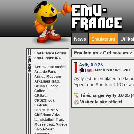
News
Emulateurs
Utilita
Emulateurs
>
Ordinateurs
>
EmuFrance Forum
EmuFrance IRC
===================
Ayfly 0.0.25
Actus Jeux Vidéos
|
| Mise à jour : 02/03/2009
Arcade Fans
Amiga Museum
Ayfly est un émulateur de la pu
Arkames Trad.
Spectrum, Amstrad CPC et autr
Bruno C. Zone
Calice
Télécharger Ayfly 0.0.25 (
CBSata
CPS2Shock
Visiter le site officiel
EF-Nes
Fan de la NES
GirlFriend Adv.
Landstalker Trad.
Musée Jeux Vidéos
SMS Power