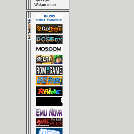
Speccyal
Wakoo-enter