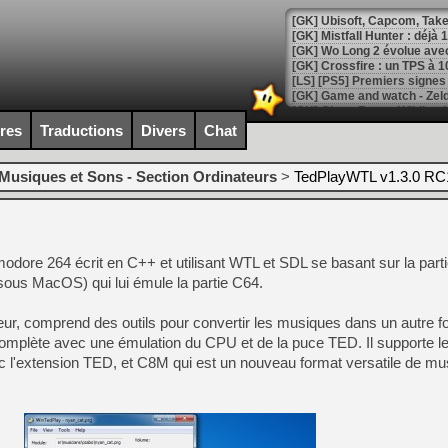
[GK] Mistfall Hunter : déjà 
[GK] Wo Long 2 évolue avec
[GK] Crossfire : un TPS à 100
[LS] [PS5] Premiers signes 
ires
Traductions
Divers
Chat
Musiques et Sons - Section Ordinateurs
>
TedPlayWTL v1.3.0 RC
[Mo5] DOOM arrive en cart
[GK] Bethesda fête les 30 
[GK] Roblox : l'action en B
ore 264 écrit en C++ et utilisant WTL et SDL se basant sur la part
[GK] Agenda - GeForce NOW
sous MacOS) qui lui émule la partie C64.
[GK] Devolver Digital en a 
teur, comprend des outils pour convertir les musiques dans un autre fo
[LS] [PS5] ps5-y2jb-autolo
complète avec une émulation du CPU et de la puce TED. Il supporte le
[GK] Pourquoi Marvel Tokon 
l'extension TED, et C8M qui est un nouveau format versatile de mu
[GK] Test : Restory : Chill
[GK] GTA 6 : Rockstar Games
[GK] Hot Wheels Infinite Rus
[GK] Mémoire cash - Secret 
[GK] Résultats Nintendo : 