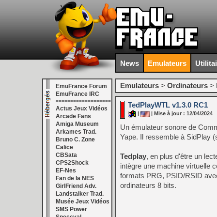
News
Emulateurs
Utilita
Emulateurs
>
Ordinateurs
>
EmuFrance Forum
EmuFrance IRC
===================
TedPlayWTL v1.3.0 RC1
Actus Jeux Vidéos
|
| Mise à jour : 12/04/2024
Arcade Fans
Amiga Museum
Un émulateur sonore de Commod
Arkames Trad.
Yape. Il ressemble à SidPlay (
Bruno C. Zone
Calice
CBSata
Tedplay
, en plus d'être un lec
CPS2Shock
intègre une machine virtuelle 
EF-Nes
formats PRG, PSID/RSID avec 
Fan de la NES
ordinateurs 8 bits.
GirlFriend Adv.
Landstalker Trad.
Musée Jeux Vidéos
SMS Power