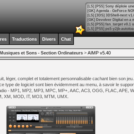
[GK] Agenda - GeForce NOW
[GK] Devolver Digital en a 
[LS] [PS5] ps5-y2jb-autolo
[GK] Pourquoi Marvel Tokon 
ires
Traductions
Divers
Chat
[GK] Test : Restory : Chill
[GK] GTA 6 : Rockstar Games
[GK] Hot Wheels Infinite Rus
Musiques et Sons - Section Ordinateurs
>
AIMP v5.40
[GK] Mémoire cash - Secret 
[GK] Résultats Nintendo : 
[GK] Déjà des dégraissage
it, léger, complet et totalement personnalisable cachant bien son jeu
[Mo5] Brickboy cherche à r
[GK] Minecraft et ses « Gra
 ce type de logiciel sont bien évidemment au menu, à savoir le suppor
 audio - MP1, MP2, MP3, MPC, MP+, AAC, AC3, OGG, FLAC, APE, 
[GK] Beast of Reincarnation
, XM, MOD, IT, MO3, MTM, UMX.
[GK] Ubisoft : fin de parti
[GK] Mémoire cash - Metroid
[GK] Dan Houser (GTA) défe
[GK] Comment EA Sports FC
[GK] Crimson Moon : un Dark
[GK] Isle of Reveries : le j
[GK] Moonlighter 2 : The En
[GK] Capcom relance Monste