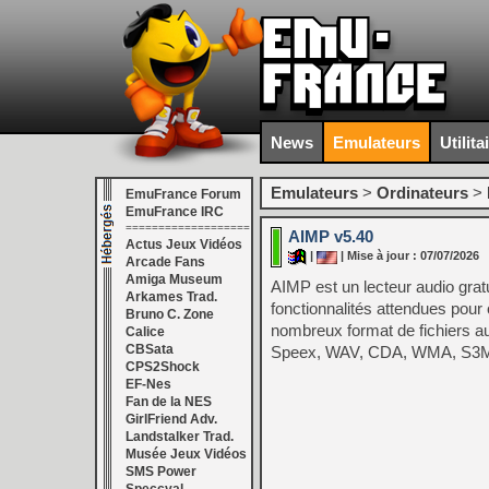
News
Emulateurs
Utilita
Emulateurs
>
Ordinateurs
>
EmuFrance Forum
EmuFrance IRC
===================
AIMP v5.40
Actus Jeux Vidéos
|
| Mise à jour : 07/07/2026
Arcade Fans
Amiga Museum
AIMP est un lecteur audio gratu
Arkames Trad.
fonctionnalités attendues pour
Bruno C. Zone
nombreux format de fichiers
Calice
CBSata
Speex, WAV, CDA, WMA, S3M
CPS2Shock
EF-Nes
Fan de la NES
GirlFriend Adv.
Landstalker Trad.
Musée Jeux Vidéos
SMS Power