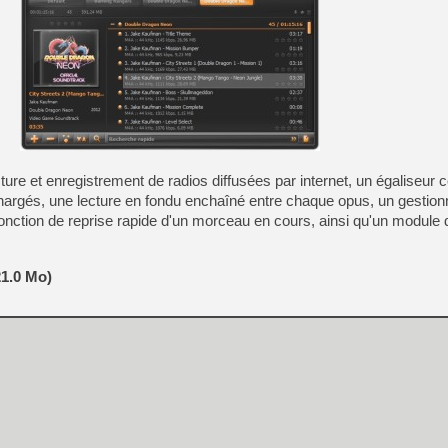
[Mo5] Deux inédits du Virtu
[GK] Le beat'em up The Walk
[GK] Endless Legend 2 : enf
[LS] [PS5] Le WebKit Userl
ure et enregistrement de radios diffusées par internet, un égaliseur
hargés, une lecture en fondu enchaîné entre chaque opus, un gestion
[GK] Oubliez Crazy Taxi, S
fonction de reprise rapide d'un morceau en cours, ainsi qu'un module 
[LS] [Switch] NSZ 5.0.0 es
21.0 Mo)
[GK] No More Room in Hell 2