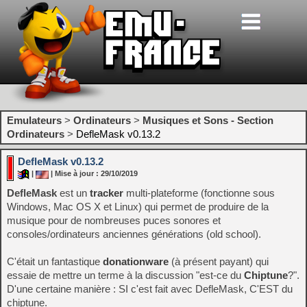
Emulateurs
>
Ordinateurs
>
Musiques et Sons - Section
Ordinateurs
>
DefleMask v0.13.2
DefleMask v0.13.2
|
| Mise à jour : 29/10/2019
DefleMask
est un
tracker
multi-plateforme (fonctionne sous
Windows, Mac OS X et Linux) qui permet de produire de la
musique pour de nombreuses puces sonores et
consoles/ordinateurs anciennes générations (old school).
C'était un fantastique
donationware
(à présent payant) qui
essaie de mettre un terme à la discussion "est-ce du
Chiptune
?".
D'une certaine manière : SI c'est fait avec DefleMask, C'EST du
chiptune.