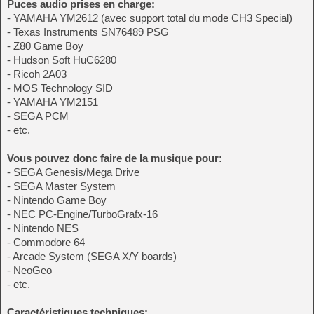
Puces audio prises en charge:
- YAMAHA YM2612 (avec support total du mode CH3 Special)
- Texas Instruments SN76489 PSG
- Z80 Game Boy
- Hudson Soft HuC6280
- Ricoh 2A03
- MOS Technology SID
- YAMAHA YM2151
- SEGA PCM
- etc.
Vous pouvez donc faire de la musique pour:
- SEGA Genesis/Mega Drive
- SEGA Master System
- Nintendo Game Boy
- NEC PC-Engine/TurboGrafx-16
- Nintendo NES
- Commodore 64
- Arcade System (SEGA X/Y boards)
- NeoGeo
- etc.
Caractéristiques techniques: