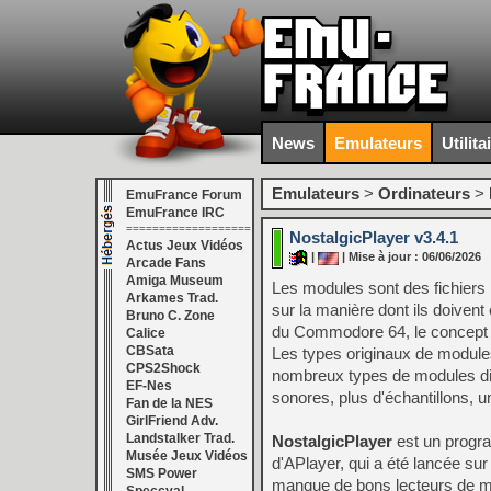
News
Emulateurs
Utilita
Emulateurs
>
Ordinateurs
>
EmuFrance Forum
EmuFrance IRC
===================
NostalgicPlayer v3.4.1
Actus Jeux Vidéos
|
| Mise à jour : 06/06/2026
Arcade Fans
Amiga Museum
Les modules sont des fichiers 
Arkames Trad.
sur la manière dont ils doivent
Bruno C. Zone
du Commodore 64, le concept ét
Calice
CBSata
Les types originaux de module
CPS2Shock
nombreux types de modules diff
EF-Nes
sonores, plus d'échantillons, u
Fan de la NES
GirlFriend Adv.
Landstalker Trad.
NostalgicPlayer
est un progr
Musée Jeux Vidéos
d'APlayer, qui a été lancée sur
SMS Power
manque de bons lecteurs de m