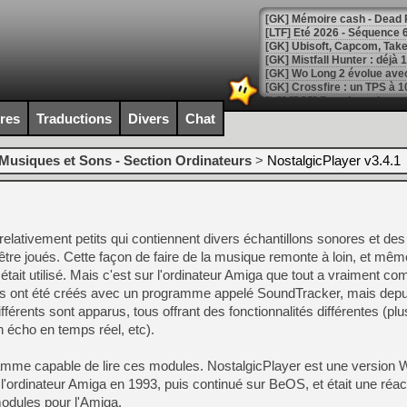
[LTF] Eté 2026 - Séquence 
[GK] Mistfall Hunter : déjà 
[GK] Wo Long 2 évolue avec
[GK] Crossfire : un TPS à 100
[LS] [PS5] Premiers signes 
ires
Traductions
Divers
Chat
Musiques et Sons - Section Ordinateurs
>
NostalgicPlayer v3.4.1
[Mo5] DOOM arrive en cart
[GK] Bethesda fête les 30 
[GK] Roblox : l'action en B
relativement petits qui contiennent divers échantillons sonores et des
 être joués. Cette façon de faire de la musique remonte à loin, et mêm
[GK] Agenda - GeForce NOW
ait utilisé. Mais c'est sur l'ordinateur Amiga que tout a vraiment c
s ont été créés avec un programme appelé SoundTracker, mais depui
[GK] Devolver Digital en a 
érents sont apparus, tous offrant des fonctionnalités différentes (pl
[LS] [PS5] ps5-y2jb-autolo
n écho en temps réel, etc).
[GK] Pourquoi Marvel Tokon 
[GK] Test : Restory : Chill
amme capable de lire ces modules. NostalgicPlayer est une version
[GK] GTA 6 : Rockstar Games
 l'ordinateur Amiga en 1993, puis continué sur BeOS, et était une réac
[GK] Hot Wheels Infinite Rus
odules pour l'Amiga.
[GK] Mémoire cash - Secret 