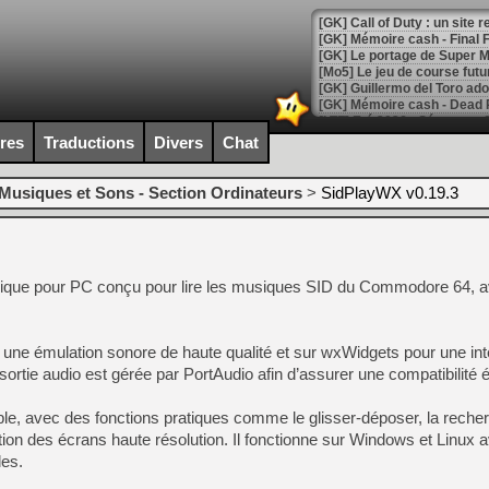
[GK] Le portage de Super M
[Mo5] Le jeu de course fut
[GK] Guillermo del Toro ado
[LTF] Eté 2026 - Séquence 
ires
Traductions
Divers
Chat
[GK] Mistfall Hunter : déjà 
[GK] Wo Long 2 évolue avec
[GK] Crossfire : un TPS à 100
Musiques et Sons - Section Ordinateurs
>
SidPlayWX v0.19.3
[LS] [PS5] Premiers signes 
phique pour PC conçu pour lire les musiques SID du Commodore 64, 
[Mo5] DOOM arrive en cart
[GK] Bethesda fête les 30 
une émulation sonore de haute qualité et sur wxWidgets pour une int
[GK] Roblox : l'action en B
 sortie audio est gérée par PortAudio afin d’assurer une compatibilité 
[GK] Agenda - GeForce NOW
able, avec des fonctions pratiques comme le glisser‑déposer, la recher
[GK] Devolver Digital en a 
stion des écrans haute résolution. Il fonctionne sur Windows et Linux 
les.
[LS] [PS5] ps5-y2jb-autolo