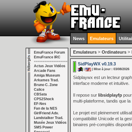
News
Emulateurs
Utilita
Emulateurs
>
Ordinateurs
>
EmuFrance Forum
EmuFrance IRC
===================
SidPlayWX v0.19.3
Actus Jeux Vidéos
|
| Mise à jour : 03/08/2026
Arcade Fans
Amiga Museum
Sidplaywx est un lecteur gra
Arkames Trad.
interface moderne et intuitive.
Bruno C. Zone
Calice
CBSata
Il repose sur
libsidplayfp
pour 
CPS2Shock
multi‑plateforme, tandis que la
EF-Nes
Fan de la NES
Le projet est pleinement utilis
GirlFriend Adv.
Landstalker Trad.
compatibilité Unicode et la ge
Musée Jeux Vidéos
binaires pré‑compilés disponib
SMS Power