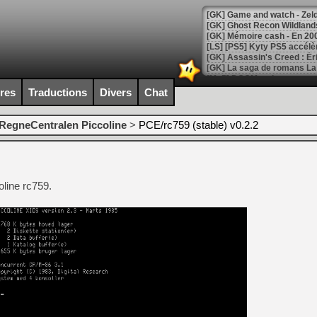
[Mo5] DOOM arrive en cart
[GK] Bethesda fête les 30 
ires
Traductions
Divers
Chat
[GK] Roblox : l'action en B
RegneCentralen Piccoline
>
PCE/rc759 (stable) v0.2.2
[GK] Agenda - GeForce NOW
[GK] Devolver Digital en a 
[LS] [PS5] ps5-y2jb-autolo
line rc759.
[GK] Pourquoi Marvel Tokon 
[GK] Test : Restory : Chill
[GK] GTA 6 : Rockstar Games
[GK] Hot Wheels Infinite Rus
[GK] Mémoire cash - Secret 
[GK] Résultats Nintendo : 
[GK] Déjà des dégraissage
[Mo5] Brickboy cherche à r
[GK] Minecraft et ses « Gra