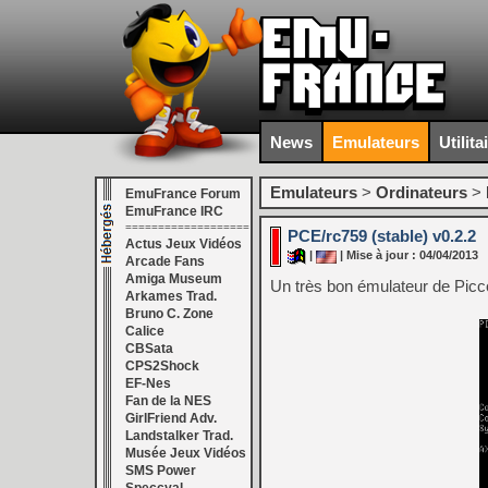
News
Emulateurs
Utilita
Emulateurs
>
Ordinateurs
>
EmuFrance Forum
EmuFrance IRC
===================
PCE/rc759 (stable) v0.2.2
Actus Jeux Vidéos
|
| Mise à jour : 04/04/2013
Arcade Fans
Amiga Museum
Un très bon émulateur de Picco
Arkames Trad.
Bruno C. Zone
Calice
CBSata
CPS2Shock
EF-Nes
Fan de la NES
GirlFriend Adv.
Landstalker Trad.
Musée Jeux Vidéos
SMS Power