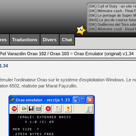
[GK] Le portage de Super M
[Mo5] Le jeu de course fut
[GK] Guillermo del Toro ado
[LTF] Eté 2026 - Séquence 
ires
Traductions
Divers
Chat
[GK] Mistfall Hunter : déjà 
[GK] Wo Long 2 évolue avec
[GK] Crossfire : un TPS à 100
Pel Varazdin Orao 102 / Orao 103
>
Orao Emulator (original) v1.34
[LS] [PS5] Premiers signes 
1.34
émuler l'ordinateur Orao sur le système d'exploitation Windows. Le 
ation 6502, réalisée par Marat Fayzullin.
[Mo5] DOOM arrive en cart
[GK] Bethesda fête les 30 
[GK] Roblox : l'action en B
[GK] Agenda - GeForce NOW
[GK] Devolver Digital en a 
[LS] [PS5] ps5-y2jb-autolo