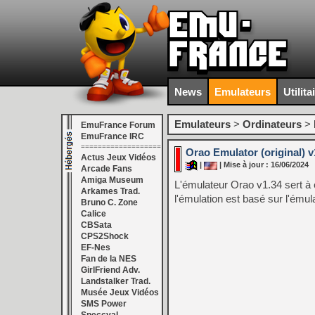
News
Emulateurs
Utilita
Emulateurs
>
Ordinateurs
>
EmuFrance Forum
EmuFrance IRC
===================
Orao Emulator (original) v
Actus Jeux Vidéos
|
| Mise à jour : 16/06/2024
Arcade Fans
Amiga Museum
L'émulateur Orao v1.34 sert à 
Arkames Trad.
l'émulation est basé sur l'émul
Bruno C. Zone
Calice
CBSata
CPS2Shock
EF-Nes
Fan de la NES
GirlFriend Adv.
Landstalker Trad.
Musée Jeux Vidéos
SMS Power