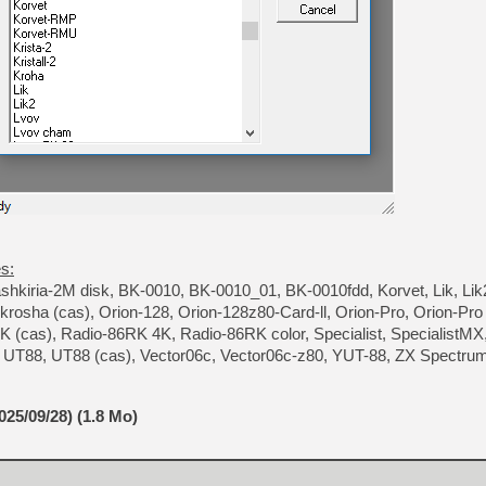
[LS] [PS5] Le WebKit Userl
[GK] Oubliez Crazy Taxi, S
[LS] [Switch] NSZ 5.0.0 es
[GK] No More Room in Hell 2
[GK] Un chatbot Atelier Ryz
[GK] Mémoire cash - Splatte
s:
[GK] Nvidia : le prix des 
[GK] Suikoden Star Leap : 
hkiria-2M disk, BK-0010, BK-0010_01, BK-0010fdd, Korvet, Lik, Lik2
rosha (cas), Orion-128, Orion-128z80-Card-ll, Orion-Pro, Orion-Pro 
[Mo5] La mini borne d’arc
K (cas), Radio-86RK 4K, Radio-86RK color, Specialist, SpecialistMX
, UT88, UT88 (cas), Vector06c, Vector06c-z80, YUT-88, ZX Spectrum
25/09/28) (1.8 Mo)