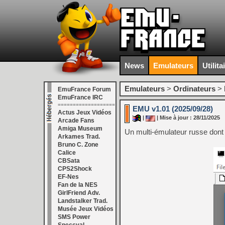
News
Emulateurs
Utilita
Emulateurs
>
Ordinateurs
>
EmuFrance Forum
EmuFrance IRC
===================
EMU v1.01 (2025/09/28)
Actus Jeux Vidéos
|
| Mise à jour : 28/11/2025
Arcade Fans
Amiga Museum
Un multi-émulateur russe dont l
Arkames Trad.
Bruno C. Zone
Calice
CBSata
CPS2Shock
EF-Nes
Fan de la NES
GirlFriend Adv.
Landstalker Trad.
Musée Jeux Vidéos
SMS Power