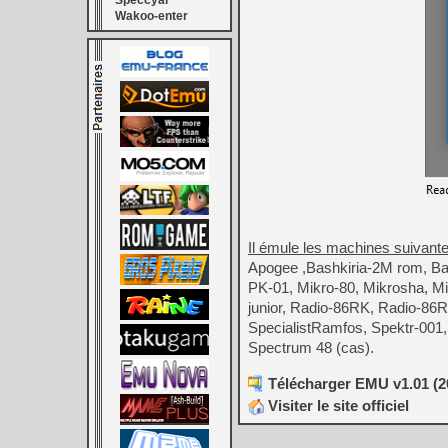
Speccyal
Wakoo-enter
Il émule les machines suivante
Apogee ,Bashkiria-2M rom, Bas
PK-01, Mikro-80, Mikrosha, Mik
junior, Radio-86RK, Radio-86R
SpecialistRamfos, Spektr-001
Spectrum 48 (cas).
Télécharger EMU v1.01 (20
Visiter le site officiel