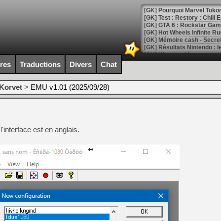
[GK] Pourquoi Marvel Tokon 
[GK] Test : Restory : Chill
[GK] GTA 6 : Rockstar Games
[GK] Hot Wheels Infinite Rus
[GK] Mémoire cash - Secret 
[GK] Résultats Nintendo : 
[GK] Déjà des dégraissage
ires
Traductions
Divers
Chat
[Mo5] Brickboy cherche à r
[GK] Minecraft et ses « Gra
Korvet
>
EMU v1.01 (2025/09/28)
[GK] Beast of Reincarnation
[GK] Ubisoft : fin de parti
[GK] Mémoire cash - Metroid
[GK] Dan Houser (GTA) défe
'interface est en anglais.
[GK] Comment EA Sports FC
[GK] Crimson Moon : un Dark
[GK] Isle of Reveries : le j
[GK] Moonlighter 2 : The En
[GK] Capcom relance Monste
[Mo5] Deux inédits du Virtu
[GK] Le beat'em up The Walk
[GK] Endless Legend 2 : enf