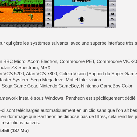
eur qui gère les systèmes suivants avec une superbe interface très 
rn BBC Micro, Acorn Electron, Commodore PET, Commodore VIC-20,
 Sinclair ZX Spectrum, MSX
ari VCS 5200, Atari VCS 7800, ColecoVision (Support du Super Game
ter System, Sega Megadrive, Mattel Intellivision
nx, Sega Game Gear, Nintendo GameBoy, Nintendo GameBoy Color
amework installé sous Windows. Pantheon est spécifiquement dédié 
ci sont téléchargés automatiquement en un clic sans que l'on ait beso
t bien dommage que Panthéon ne dispose pas de filtres, cela rend les j
 résolutions natives.
.458 (137 Mo)