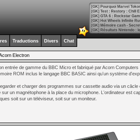
[GK] Pourquoi Marvel Tokon 
[GK] Test : Restory : Chill
[GK] GTA 6 : Rockstar Games
[GK] Hot Wheels Infinite Rus
[GK] Mémoire cash - Secret 
[GK] Résultats Nintendo : 
[GK] Déjà des dégraissage
ires
Traductions
Divers
Chat
[Mo5] Brickboy cherche à r
[GK] Minecraft et ses « Gra
Acorn Electron
[GK] Beast of Reincarnation
ion entrée de gamme du BBC Micro et fabriqué par Acorn Computers Lt
[GK] Ubisoft : fin de parti
[GK] Mémoire cash - Metroid
moire ROM inclus le langage BBC BASIC ainsi qu'un système d'explo
[GK] Dan Houser (GTA) défe
[GK] Comment EA Sports FC
vegarder et charger des programmes sur cassette audio via un câcle 
[GK] Crimson Moon : un Dark
[GK] Isle of Reveries : le j
é sur un magnétophone à la place du microphone. L'ordinateur est ca
[GK] Moonlighter 2 : The En
ues soit sur un téléviseur, soit sur un moniteur.
[GK] Capcom relance Monste
[Mo5] Deux inédits du Virtu
[GK] Le beat'em up The Walk
[GK] Endless Legend 2 : enf