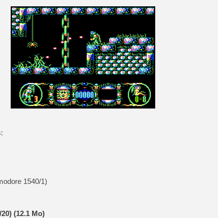
:
modore 1540/1)
20) (12.1 Mo)