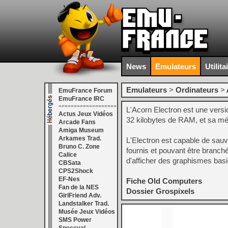
News
Emulateurs
Utilita
Emulateurs
>
Ordinateurs
>
EmuFrance Forum
EmuFrance IRC
===================
L'Acorn Electron est une vers
Actus Jeux Vidéos
32 kilobytes de RAM, et sa mé
Arcade Fans
Amiga Museum
Arkames Trad.
L'Electron est capable de sau
Bruno C. Zone
fournis et pouvant être branch
Calice
d'afficher des graphismes basiq
CBSata
CPS2Shock
EF-Nes
Fiche Old Computers
Fan de la NES
Dossier Grospixels
GirlFriend Adv.
Landstalker Trad.
Musée Jeux Vidéos
SMS Power