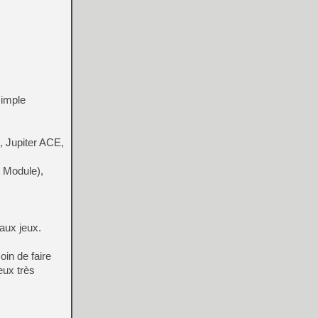
simple
 Jupiter ACE,
 Module),
aux jeux.
in de faire
eux très