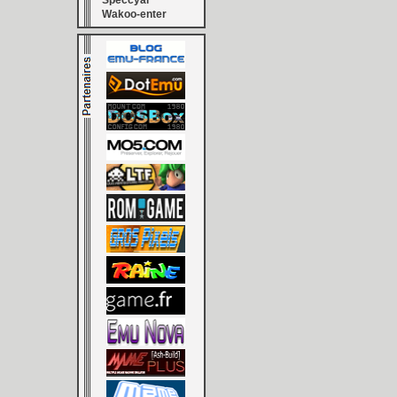
Speccyal
Wakoo-enter