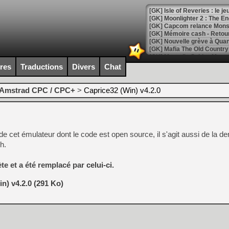
[GK] Isle of Reveries : le j
[GK] Moonlighter 2 : The En
[GK] Capcom relance Monste
[Mo5] Deux inédits du Virtu
ires
Traductions
Divers
Chat
[GK] Le beat'em up The Walk
[GK] Endless Legend 2 : enf
Amstrad CPC / CPC+
>
Caprice32 (Win) v4.2.0
[LS] [PS5] Le WebKit Userl
 de cet émulateur dont le code est open source, il s'agit aussi de la de
h.
[GK] Oubliez Crazy Taxi, S
ète et a été remplacé par
celui-ci
.
[LS] [Switch] NSZ 5.0.0 es
n) v4.2.0 (291 Ko)
[GK] No More Room in Hell 2
[GK] Un chatbot Atelier Ryz
[GK] Mémoire cash - Splatte
[GK] Nvidia : le prix des 
[GK] Suikoden Star Leap : 