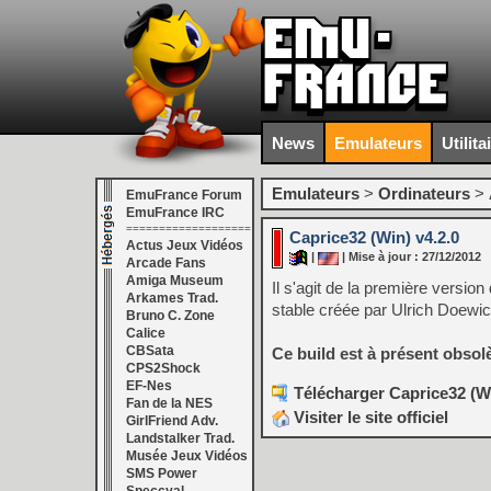
News
Emulateurs
Utilita
Emulateurs
>
Ordinateurs
>
EmuFrance Forum
EmuFrance IRC
===================
Caprice32 (Win) v4.2.0
Actus Jeux Vidéos
|
| Mise à jour : 27/12/2012
Arcade Fans
Amiga Museum
Il s'agit de la première version
Arkames Trad.
stable créée par Ulrich Doewic
Bruno C. Zone
Calice
CBSata
Ce build est à présent obsol
CPS2Shock
EF-Nes
Télécharger Caprice32 (Wi
Fan de la NES
Visiter le site officiel
GirlFriend Adv.
Landstalker Trad.
Musée Jeux Vidéos
SMS Power