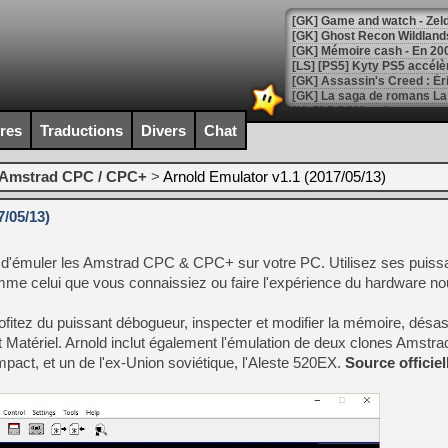
[Mo5] DOOM arrive en cart
[GK] Bethesda fête les 30 
ires
Traductions
Divers
Chat
[GK] Roblox : l'action en B
Amstrad CPC / CPC+
>
Arnold Emulator v1.1 (2017/05/13)
[GK] Agenda - GeForce NOW
7/05/13)
[GK] Devolver Digital en a 
[LS] [PS5] ps5-y2jb-autolo
d'émuler les Amstrad CPC & CPC+ sur votre PC. Utilisez ses puiss
[GK] Pourquoi Marvel Tokon 
omme celui que vous connaissiez ou faire l'expérience du hardware n
[GK] Test : Restory : Chill
[GK] GTA 6 : Rockstar Games
fitez du puissant débogueur, inspecter et modifier la mémoire, désa
[GK] Hot Wheels Infinite Rus
[GK] Mémoire cash - Secret 
 Matériel. Arnold inclut également l'émulation de deux clones Amstrad
[GK] Résultats Nintendo : 
mpact, et un de l'ex-Union soviétique, l'Aleste 520EX.
Source officiel
[GK] Déjà des dégraissage
[Mo5] Brickboy cherche à r
[GK] Minecraft et ses « Gra