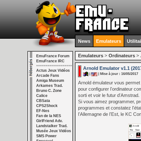
News
Emulateurs
Utilita
Emulateurs
>
Ordinateurs
>
EmuFrance Forum
EmuFrance IRC
===================
Arnold Emulator v1.1 (201
Actus Jeux Vidéos
|
| Mise à jour : 16/05/2017
Arcade Fans
Amiga Museum
Arnold émulateur vous permet 
Arkames Trad.
pour configurer l'ordinateur c
Bruno C. Zone
sorti et voir le futur d'Amstrad.
Calice
CBSata
Si vous aimez programmer, pro
CPS2Shock
programmes et constatez l'état
EF-Nes
l'Allemagne de l'Est, le KC Co
Fan de la NES
GirlFriend Adv.
Landstalker Trad.
Musée Jeux Vidéos
SMS Power