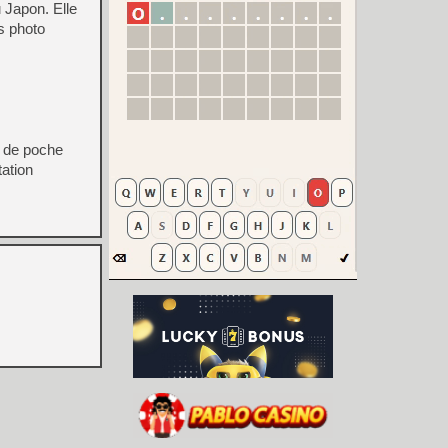
 Japon. Elle
s photo
e de poche
tation