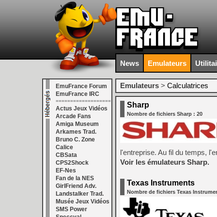
News
Emulateurs
Utilita
Emulateurs
>
Calculatrices
EmuFrance Forum
EmuFrance IRC
===================
Sharp
Actus Jeux Vidéos
Nombre de fichiers Sharp : 20
Arcade Fans
Amiga Museum
Arkames Trad.
Bruno C. Zone
Calice
l'entreprise. Au fil du temps, l'
CBSata
Voir les émulateurs Sharp.
CPS2Shock
EF-Nes
Fan de la NES
Texas Instruments
GirlFriend Adv.
Nombre de fichiers Texas Instrumen
Landstalker Trad.
Musée Jeux Vidéos
SMS Power