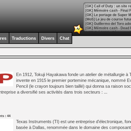
[GK] Le portage de Super M
[Mo5] Le jeu de course fut
[GK] Guillermo del Toro ado
[LTF] Eté 2026 - Séquence 
ires
Traductions
Divers
Chat
[GK] Mistfall Hunter : déjà 
[GK] Wo Long 2 évolue avec
[GK] Crossfire : un TPS à 100
[LS] [PS5] Premiers signes 
En 1912, Tokuji Hayakawa fonde un atelier de métallurgie à 
invente en 1915 le premier portemine mécanique, nommé E
[Mo5] DOOM arrive en cart
Pencil (le crayon toujours bien taillé) qui donna sa raison soc
[GK] Bethesda fête les 30 
entreprise a diversifié ses activités dans trois secteurs : ...
[GK] Roblox : l'action en B
[GK] Agenda - GeForce NOW
[GK] Devolver Digital en a 
ts : 44
Texas Instruments (TI) est une entreprise d'électronique, fo
[LS] [PS5] ps5-y2jb-autolo
basée à Dallas, renommée dans le domaine des composant