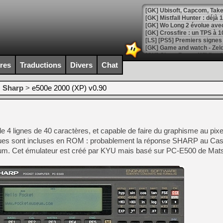
[GK] Mistfall Hunter : déjà 
[GK] Wo Long 2 évolue avec
[GK] Crossfire : un TPS à 100
[LS] [PS5] Premiers signes 
ires
Traductions
Divers
Chat
>
Sharp
>
e500e 2000 (XP) v0.90
[Mo5] DOOM arrive en cart
[GK] Bethesda fête les 30 
[GK] Roblox : l'action en B
 4 lignes de 40 caractères, et capable de faire du graphisme au pixe
[GK] Agenda - GeForce NOW
iques sont incluses en ROM : probablement la réponse SHARP au Cas
[GK] Devolver Digital en a 
um. Cet émulateur est créé par KYU mais basé sur PC-E500 de Ma
[LS] [PS5] ps5-y2jb-autolo
[GK] Pourquoi Marvel Tokon 
[GK] Test : Restory : Chill
[GK] GTA 6 : Rockstar Games
[GK] Hot Wheels Infinite Rus
[GK] Mémoire cash - Secret 
[GK] Résultats Nintendo : 