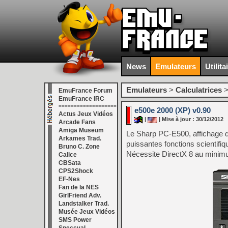
News
Emulateurs
Utilita
Emulateurs
>
Calculatrices
EmuFrance Forum
EmuFrance IRC
===================
e500e 2000 (XP) v0.90
Actus Jeux Vidéos
|
| Mise à jour : 30/12/2012
Arcade Fans
Amiga Museum
Le Sharp PC-E500, affichage de
Arkames Trad.
puissantes fonctions scientif
Bruno C. Zone
Nécessite DirectX 8 au minim
Calice
CBSata
CPS2Shock
EF-Nes
Fan de la NES
GirlFriend Adv.
Landstalker Trad.
Musée Jeux Vidéos
SMS Power