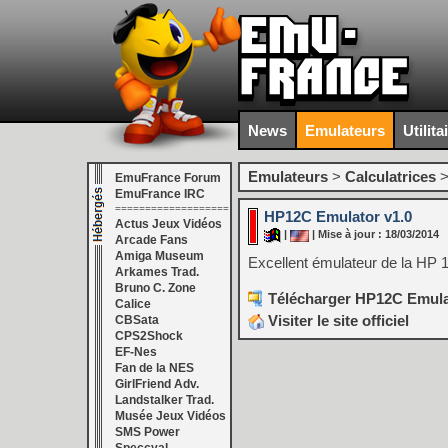
News
Emulateurs
Utilita
Emulateurs
>
Calculatrices
EmuFrance Forum
EmuFrance IRC
===================
HP12C Emulator v1.0
Actus Jeux Vidéos
|
| Mise à jour : 18/03/2014
Arcade Fans
Amiga Museum
Excellent émulateur de la HP 
Arkames Trad.
Bruno C. Zone
Télécharger HP12C Emulat
Calice
Visiter le site officiel
CBSata
CPS2Shock
EF-Nes
Fan de la NES
GirlFriend Adv.
Landstalker Trad.
Musée Jeux Vidéos
SMS Power