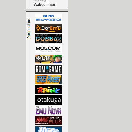
Speccyal
Wakoo-enter