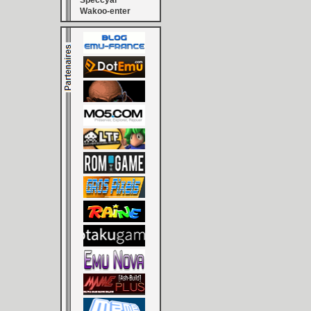
Speccyal
Wakoo-enter