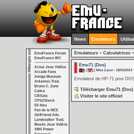
News
Emulateurs
Utilita
Emulateurs
>
Calculatrices
EmuFrance Forum
EmuFrance IRC
===================
Emu71 (Dos)
Actus Jeux Vidéos
|
| Mise à jour : 18/03/2014
Arcade Fans
Amiga Museum
Emulateur de HP-71 pour DOS
Arkames Trad.
Bruno C. Zone
Télécharger Emu71 (Dos) 
Calice
Visiter le site officiel
CBSata
CPS2Shock
EF-Nes
Fan de la NES
GirlFriend Adv.
Landstalker Trad.
Musée Jeux Vidéos
SMS Power