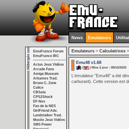
News
Emulateurs
Utilita
Emulateurs
>
Calculatrices
EmuFrance Forum
EmuFrance IRC
===================
Emu48 v1.68
Actus Jeux Vidéos
|
| Mise à jour : 08/10/2025
Arcade Fans
Amiga Museum
L'émulateur "Emu48" a été déve
Arkames Trad.
carburant). Cette version est 
Bruno C. Zone
Calice
CBSata
CPS2Shock
EF-Nes
Fan de la NES
GirlFriend Adv.
Landstalker Trad.
Musée Jeux Vidéos
SMS Power