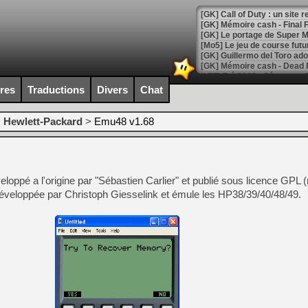
[GK] Le portage de Super M
[Mo5] Le jeu de course fut
[GK] Guillermo del Toro ado
[LTF] Eté 2026 - Séquence 
ires
Traductions
Divers
Chat
[GK] Mistfall Hunter : déjà 
[GK] Wo Long 2 évolue avec
[GK] Crossfire : un TPS à 100
>
Hewlett-Packard
>
Emu48 v1.68
[LS] [PS5] Premiers signes 
loppé a l'origine par "Sébastien Carlier" et publié sous licence GPL 
développée par Christoph Giesselink et émule les HP38/39/40/48/49.
[Mo5] DOOM arrive en cart
[GK] Bethesda fête les 30 
[GK] Roblox : l'action en B
[GK] Agenda - GeForce NOW
[GK] Devolver Digital en a 
[LS] [PS5] ps5-y2jb-autolo