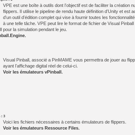
VPE est une boîte à outils dont l'objectif est de faciliter la création
[LS] [PS5] Le WebKit Userl
flippers. Il utilise le pipeline de rendu haute définition d'Unity et es
d'un outil d'édition complet qui vise à fournir toutes les fonctionnali
à une telle tâche. VPE peut lire le format de fichier de Visual Pinball e
[GK] Oubliez Crazy Taxi, S
 pour la simulation pendant le jeu.
[LS] [Switch] NSZ 5.0.0 es
nball.Engine.
[GK] No More Room in Hell 2
[GK] Un chatbot Atelier Ryz
Visual Pinball, associé a PinMAME vous permettra de jouer au flipp
[GK] Mémoire cash - Splatte
ayant l'affichage digital réel de celui-ci.
[GK] Nvidia : le prix des 
[GK] Suikoden Star Leap : 
Voir les émulateurs vPinball.
[Mo5] La mini borne d’arc
[GK] Pourquoi Marvel Tokon 
[GK] Test : Restory : Chill
 : 3
Voici les fichiers nécessaires à certains émulateurs de flippers.
Voir les émulateurs Ressource Files.