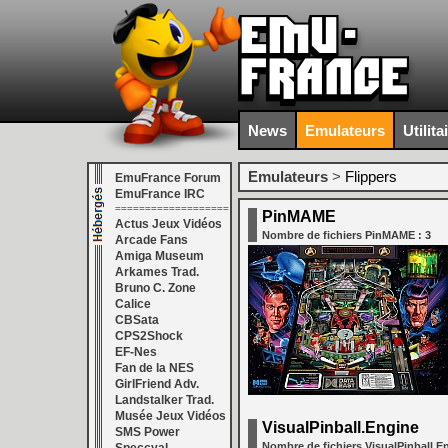
News
Emulateurs
Utilita
Emulateurs
>
Flippers
EmuFrance Forum
EmuFrance IRC
===================
PinMAME
Actus Jeux Vidéos
Nombre de fichiers PinMAME : 3
Arcade Fans
Amiga Museum
Arkames Trad.
Bruno C. Zone
Calice
CBSata
CPS2Shock
EF-Nes
Fan de la NES
GirlFriend Adv.
Landstalker Trad.
Musée Jeux Vidéos
VisualPinball.Engine
SMS Power
Nombre de fichiers VisualPinball.En