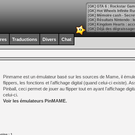
[GK] GTA 6 : Rockstar Games
[GK] Hot Wheels Infinite Rus
[GK] Mémoire cash - Secret 
[GK] Résultats Nintendo : 
[GK] Déjà des dégraissage
[Mo5] Brickboy cherche à r
ires
Traductions
Divers
Chat
[GK] Minecraft et ses « Gra
[GK] Beast of Reincarnation
[GK] Ubisoft : fin de parti
[GK] Mémoire cash - Metroid
[GK] Dan Houser (GTA) défe
[GK] Comment EA Sports FC
[GK] Crimson Moon : un Dark
Pinmame est un émulateur basé sur les sources de Mame, il émul
[GK] Isle of Reveries : le j
flippers, les fonctions et l'affichage digital (quand celui-ci existe). A
[GK] Moonlighter 2 : The En
[GK] Capcom relance Monste
Pinball, ceci permet de jouer au flipper tout en ayant l'affichage digit
celui-ci.
Voir les émulateurs PinMAME.
[Mo5] Deux inédits du Virtu
[GK] Le beat'em up The Walk
[GK] Endless Legend 2 : enf
gine : 1