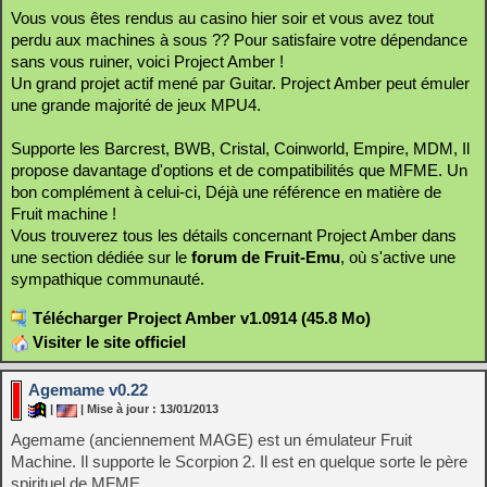
Vous vous êtes rendus au casino hier soir et vous avez tout
perdu aux machines à sous ?? Pour satisfaire votre dépendance
sans vous ruiner, voici Project Amber !
Un grand projet actif mené par Guitar. Project Amber peut émuler
une grande majorité de jeux MPU4.
Supporte les Barcrest, BWB, Cristal, Coinworld, Empire, MDM, Il
propose davantage d'options et de compatibilités que MFME. Un
bon complément à celui-ci, Déjà une référence en matière de
Fruit machine !
Vous trouverez tous les détails concernant Project Amber dans
une section dédiée sur le
forum de Fruit-Emu
, où s'active une
sympathique communauté.
Télécharger Project Amber v1.0914 (45.8 Mo)
Visiter le site officiel
Agemame v0.22
|
| Mise à jour : 13/01/2013
Agemame (anciennement MAGE) est un émulateur Fruit
Machine. Il supporte le Scorpion 2. Il est en quelque sorte le père
spirituel de MFME.