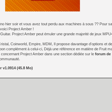
[Mo5] Deux inédits du Virtu
[GK] Le beat'em up The Walk
[GK] Endless Legend 2 : enf
o hier soir et vous avez tout perdu aux machines à sous ?? Pour sat
voici Project Amber !
r Guitar. Project Amber peut émuler une grande majorité de jeux MPU
[LS] [PS5] Le WebKit Userl
ristal, Coinworld, Empire, MDM, Il propose davantage d'options et d
on complément à celui-ci, Déjà une référence en matière de Fruit ma
[GK] Oubliez Crazy Taxi, S
s concernant Project Amber dans une section dédiée sur le
forum de
[LS] [Switch] NSZ 5.0.0 es
 communauté.
r v1.0914 (45.8 Mo)
[GK] No More Room in Hell 2
[GK] Un chatbot Atelier Ryz