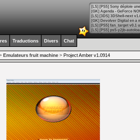
[GK] Agenda - GeForce NOW
[GK] Devolver Digital en a 
[LS] [PS5] ps5-y2jb-autolo
[GK] Pourquoi Marvel Tokon 
[GK] Test : Restory : Chill
ires
Traductions
Divers
Chat
[GK] GTA 6 : Rockstar Games
[GK] Hot Wheels Infinite Rus
[GK] Mémoire cash - Secret 
>
Emulateurs fruit machine
>
Project Amber v1.0914
[GK] Résultats Nintendo : 
[GK] Déjà des dégraissage
[Mo5] Brickboy cherche à r
[GK] Minecraft et ses « Gra
[GK] Beast of Reincarnation
[GK] Ubisoft : fin de parti
[GK] Mémoire cash - Metroid
[GK] Dan Houser (GTA) défe
[GK] Comment EA Sports FC
[GK] Crimson Moon : un Dark
[GK] Isle of Reveries : le j
[GK] Moonlighter 2 : The En
[GK] Capcom relance Monste