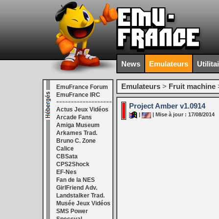
News
Emulateurs
Utilita
Emulateurs
>
Fruit machine
EmuFrance Forum
EmuFrance IRC
===================
Project Amber v1.0914
Actus Jeux Vidéos
|
| Mise à jour : 17/08/2014
Arcade Fans
Amiga Museum
Arkames Trad.
Bruno C. Zone
Calice
CBSata
CPS2Shock
EF-Nes
Fan de la NES
GirlFriend Adv.
Landstalker Trad.
Musée Jeux Vidéos
SMS Power