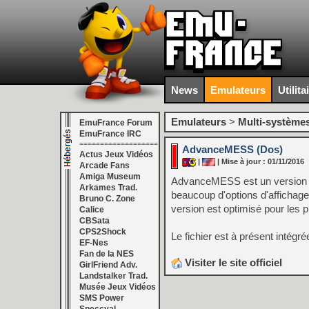
News
Emulateurs
Utilita
Emulateurs
>
Multi-système
EmuFrance Forum
EmuFrance IRC
===================
AdvanceMESS (Dos)
Actus Jeux Vidéos
|
| Mise à jour : 01/11/2016
Arcade Fans
Amiga Museum
AdvanceMESS est un version n
Arkames Trad.
beaucoup d'options d'affichage
Bruno C. Zone
version est optimisé pour les
Calice
CBSata
CPS2Shock
Le fichier est à présent intégrée
EF-Nes
Fan de la NES
Visiter le site officiel
GirlFriend Adv.
Landstalker Trad.
Musée Jeux Vidéos
SMS Power