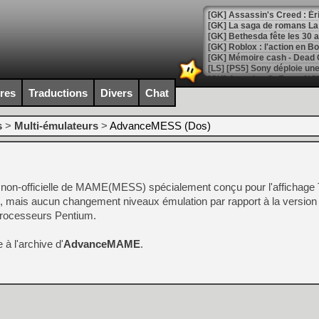
[GK] Bethesda fête les 30 
[GK] Roblox : l'action en B
[GK] Agenda - GeForce NOW
[GK] Devolver Digital en a 
ires
Traductions
Divers
Chat
[LS] [PS5] ps5-y2jb-autolo
s
>
Multi-émulateurs
>
AdvanceMESS (Dos)
[GK] Pourquoi Marvel Tokon 
[GK] Test : Restory : Chill
[GK] GTA 6 : Rockstar Games
[GK] Hot Wheels Infinite Rus
[GK] Mémoire cash - Secret 
on-officielle de MAME(MESS) spécialement conçu pour l'affichage
[GK] Résultats Nintendo : 
, mais aucun changement niveaux émulation par rapport à la version of
[GK] Déjà des dégraissage
 processeurs Pentium.
[GK] Minecraft et ses « Gra
 à l'archive d'
AdvanceMAME
.
[GK] Beast of Reincarnation
[GK] Ubisoft : fin de parti
[GK] Mémoire cash - Metroid
[GK] Dan Houser (GTA) défe
[GK] Comment EA Sports FC
[GK] Crimson Moon : un Dark
[GK] Isle of Reveries : le j