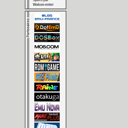
Speccyal
Wakoo-enter