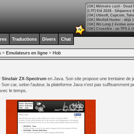
[LTF] Eté 2026 - Séquence 
[GK] Mistfall Hunter : déjà 
[GK] Wo Long 2 évolue avec
[GK] Crossfire : un TPS à 100
[LS] [PS5] Premiers signes 
ires
Traductions
Divers
Chat
s
>
Emulateurs en ligne
>
Hob
[Mo5] DOOM arrive en cart
[GK] Bethesda fête les 30 
[GK] Roblox : l'action en B
r
Sinclair ZX-Spectrum
en Java. Son site propose une trentaine de j
le Son car, selon l'auteur, la plateforme Java n'est pas suffisamment 
[GK] Agenda - GeForce NOW
avec le temps.
[GK] Devolver Digital en a 
[LS] [PS5] ps5-y2jb-autolo
[GK] Pourquoi Marvel Tokon 
[GK] Test : Restory : Chill
[GK] GTA 6 : Rockstar Games
[GK] Hot Wheels Infinite Rus
[GK] Mémoire cash - Secret 