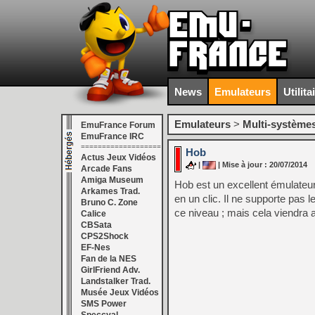
News
Emulateurs
Utilita
Emulateurs
>
Multi-système
EmuFrance Forum
EmuFrance IRC
===================
Hob
Actus Jeux Vidéos
|
| Mise à jour : 20/07/2014
Arcade Fans
Amiga Museum
Hob est un excellent émulateu
Arkames Trad.
en un clic. Il ne supporte pas 
Bruno C. Zone
ce niveau ; mais cela viendra 
Calice
CBSata
CPS2Shock
EF-Nes
Fan de la NES
GirlFriend Adv.
Landstalker Trad.
Musée Jeux Vidéos
SMS Power