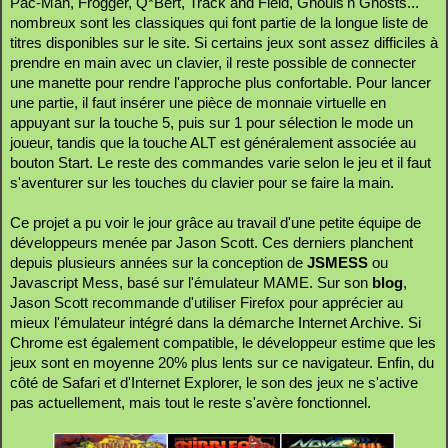
Pac-Man, Frogger, Q*Bert, Track and Field, Ghouls'n Ghosts...
nombreux sont les classiques qui font partie de la longue liste de
titres disponibles sur le site. Si certains jeux sont assez difficiles à
prendre en main avec un clavier, il reste possible de connecter
une manette pour rendre l'approche plus confortable. Pour lancer
une partie, il faut insérer une pièce de monnaie virtuelle en
appuyant sur la touche 5, puis sur 1 pour sélection le mode un
joueur, tandis que la touche ALT est généralement associée au
bouton Start. Le reste des commandes varie selon le jeu et il faut
s'aventurer sur les touches du clavier pour se faire la main.
Ce projet a pu voir le jour grâce au travail d'une petite équipe de
développeurs menée par Jason Scott. Ces derniers planchent
depuis plusieurs années sur la conception de
JSMESS
ou
Javascript Mess, basé sur l'émulateur MAME. Sur son
blog
,
Jason Scott recommande d'utiliser Firefox pour apprécier au
mieux l'émulateur intégré dans la démarche Internet Archive. Si
Chrome est également compatible, le développeur estime que les
jeux sont en moyenne 20% plus lents sur ce navigateur. Enfin, du
côté de Safari et d'Internet Explorer, le son des jeux ne s'active
pas actuellement, mais tout le reste s'avère fonctionnel.