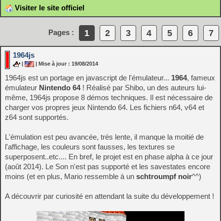
Visiter le site officiel
1
2
3
4
5
6
7
Pages :
1964js
|
| Mise à jour : 19/08/2014
1964js est un portage en javascript de l'émulateur...
1964
, fameux
émulateur
Nintendo 64
! Réalisé par Shibo, un des auteurs lui-
même, 1964js propose 8 démos techniques. Il est nécessaire de
charger vos propres jeux Nintendo 64. Les fichiers n64, v64 et
z64 sont supportés.
L'émulation est peu avancée, très lente, il manque la moitié de
l'affichage, les couleurs sont fausses, les textures se
superposent..etc.... En bref, le projet est en phase alpha à ce jour
(août 2014). Le Son n'est pas supporté et les savestates encore
moins (et en plus, Mario ressemble à un
schtroumpf noir
^^)
A découvrir par curiosité en attendant la suite du développement !