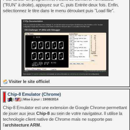
("RUN" à droite), appuyez sur C, puis Entrée deux fois. Enfin,
sélectionnez le titre dans le menu déroulant puis "Load file".
Visiter le site officiel
Chip-8 Emulator (Chrome)
|
| Mise à jour : 19/08/2014
Chip-8 Emulator est une extension de Google Chrome permettant
de jouer aux jeux
Chip-8
au sein de votre navigateur. Il utilise la
technologie client native de Chrome mais ne supporte pas
l'
architecture ARM
.