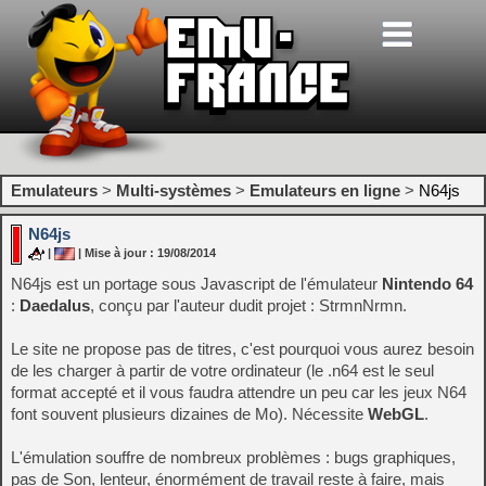
Emulateurs
>
Multi-systèmes
>
Emulateurs en ligne
>
N64js
N64js
|
| Mise à jour : 19/08/2014
N64js est un portage sous Javascript de l'émulateur
Nintendo 64
:
Daedalus
, conçu par l'auteur dudit projet : StrmnNrmn.
Le site ne propose pas de titres, c'est pourquoi vous aurez besoin
de les charger à partir de votre ordinateur (le .n64 est le seul
format accepté et il vous faudra attendre un peu car les jeux N64
font souvent plusieurs dizaines de Mo). Nécessite
WebGL
.
L'émulation souffre de nombreux problèmes : bugs graphiques,
pas de Son, lenteur, énormément de travail reste à faire, mais